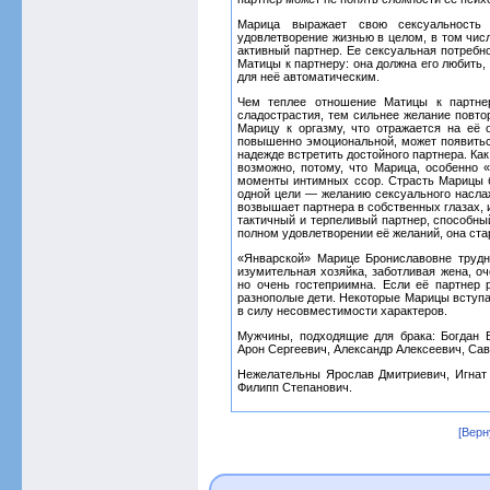
Марица выражает свою сексуальность
удовлетворение жизнью в целом, в том чис
активный партнер. Ее сексуальная потребн
Матицы к партнеру: она должна его любить,
для неё автоматическим.
Чем теплее отношение Матицы к партнер
сладострастия, тем сильнее желание повто
Марицу к оргазму, что отражается на её
повышенно эмоциональной, может появитьс
надежде встретить достойного партнера. Ка
возможно, потому, что Марица, особенно 
моменты интимных ссор. Страсть Марицы б
одной цели — желанию сексуального наслаж
возвышает партнера в собственных глазах, 
тактичный и терпеливый партнер, способный
полном удовлетворении её желаний, она ста
«Январской» Марице Брониславовне трудн
изумительная хозяйка, заботливая жена, оче
но очень гостеприимна. Если её партнер 
разнополые дети. Некоторые Марицы вступа
в силу несовместимости характеров.
Мужчины, подходящие для брака: Богдан 
Арон Сергеевич, Александр Алексеевич, Са
Нежелательны Ярослав Дмитриевич, Игнат
Филипп Степанович.
[Верн