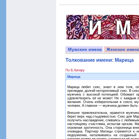
Мужские имена
Женские имен
Толкование имени: Марица
По Б.Хигиру
Марица
Марица любит секс, знает в нем толк, 
прелюдии, долгий неторопливый секс. В се
мужчину с высокой потенцией. Обожает о
удовлетворить её не может. Не с каждым 
желания. Очень избирательная в сексе, му
человек. А главное — мужчина должен быть
Внешне привлекательна, нравится мужчи
берет верх над стыдливостью. Секс для Ма
получить наслаждение, сливаясь с любимым 
настоящему счастлива, испытав оргазм. Ма
огромная эротичность. Она сторонница вне
очевидна. Партнер Матицы стремится к не
недоумении, наталкиваясь на созданный
партнер может не понять сложности её псих