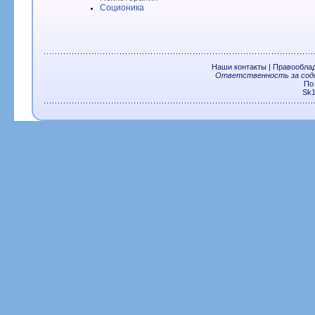
Соционика
Наши контакты
|
Правообла
Ответственность за соде
По
Sk1