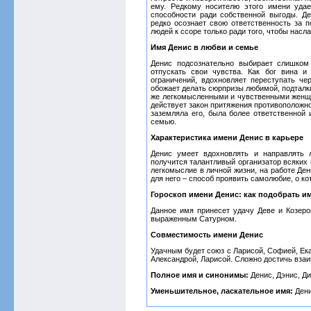
ему. Редкому носителю этого имени удае
способности ради собственной выгоды. Де
редко осознает свою ответственность за п
людей к ссоре только ради того, чтобы насл
Имя Денис в любви и семье
Денис подсознательно выбирает слишком
отпускать свои чувства. Как бог вина и
ограничений, вдохновляет переступать ч
обожает делать сюрпризы любимой, подталк
же легкомысленными и чувственными женщин
действует закон притяжения противоположно
заземляла его, была более ответственной 
семью.
Характеристика имени Денис в карьере
Денис умеет вдохновлять и направлять 
получится талантливый организатор всяких
легкомыслие в личной жизни, на работе Де
для него – способ проявить самолюбие, о ко
Гороскоп имени Денис: как подобрать и
Данное имя принесет удачу Деве и Козер
выраженным Сатурном.
Совместимость имени Денис
Удачным будет союз с Ларисой, Софией, Ека
Александрой, Ларисой. Сложно достичь взаи
Полное имя и синонимы:
Денис, Дэнис, Ди
Уменьшительное, ласкательное имя:
Дени