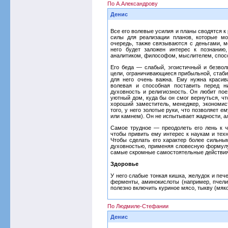
По А.Александрову
Денис
Все его волевые усилия и планы сводятся к
силы для реализации планов, которые мо
очередь, также связываются с деньгами, м
него будет заложен интерес к познанию
аналитиком, философом, мыслителем, спос
Его беда — слабый, эгоистичный и безвол
цели, ограничивающиеся прибыльной, стаби
для него очень важна. Ему нужна красив
волевая и способная поставить перед н
духовность и религиозность. Он любит пое
уютный дом, куда бы он смог вернуться, чт
хороший заместитель, менеджер, экономист,
того, у него золотые руки, что позволяет 
или камнем). Он не испытывает жадности, ал
Самое трудное — преодолеть его лень к ч
чтобы привить ему интерес к наукам и техн
Чтобы сделать его характер более сильны
духовностью, применяя словесную формулу
самые скромные самостоятельные действия
Здоровье
У него слабые тонкая кишка, желудок и пе
ферменты, аминокислоты (например, пчели
полезно включить куриное мясо, тыкву (мяко
По Людмиле-Стефании
Денис