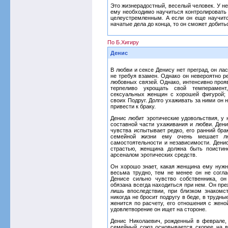
Это жизнерадостный, веселый человек. У не
ему необходимо научиться контролировать 
целеустремленным. А если он еще научитс
начатые дела до конца, то он сможет добит
По Б.Хигиру
Денис
В любви и сексе Денису нет преград, он ла
не требуя взамен. Однако он невероятно р
любовных связей. Однако, интенсивно проя
терпеливо укрощать свой темперамент
сексуальных женщин с хорошей фигурой; у
своих Подруг. Долго ухаживать за ними он 
привести к браку.
Денис любит эротические удовольствия, у 
составной части ухаживания и любви. Дени
чувства испытывает редко, его ранний бр
семейной жизни ему очень мешает лю
самостоятельности и независимости. Дени
страстью, женщина должна быть поистин
арсеналом эротических средств.
Он хорошо знает, какая женщина ему нужна
весьма трудно, тем не менее он не согл
Денисе сильно чувство собственника, о
обязана всегда находиться при нем. Он пр
лишь впоследствии, при близком знакомс
никогда не бросит подругу в беде, в трудн
женится по расчету, его отношения с жен
удовлетворение он ищет на стороне.
Денис Николаевич, рожденный в феврале, 
семейный союз основывается скорее на 