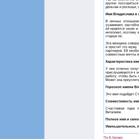
крупно поссоритьс
деньгам и роскоши, 
Имя Владислава в 
В личных отношени
ухаживают, настойч
ей нравятся тихие и
интеллект, поэтому
старше ее.
Эта женщина соверш
и простит это мужу.
партнеров. Ей необх
совместные мечты ил
Характеристика им
У нее отлично полу
прислушиваются к ее
работу, чтобы быть
Может она преуспеть
Гороскоп имени Вл
Это имя подойдет С
Совместимость им
Счастливая пара 
Виталием.
Полное имя и син
Уменьшительное, л
По Б.Хигиру