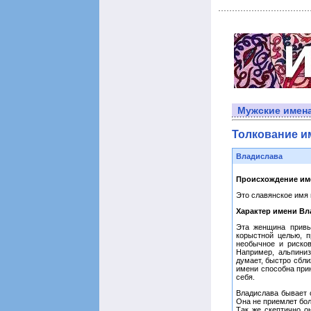
Мужские имен
Толкование и
Владислава
Происхождение им
Это славянское имя
Характер имени Вл
Эта женщина привы
корыстной целью, п
необычное и рисков
Например, альпиниз
думает, быстро сбл
имени способна прин
себя.
Владислава бывает 
Она не приемлет бол
Так же скептично о