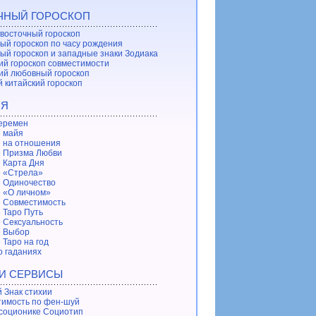
ЧНЫЙ ГОРОСКОП
восточный гороскоп
ый гороскоп по часу рождения
ый гороскоп и западные знаки Зодиака
ий гороскоп совместимости
ий любовный гороскоп
 китайский гороскоп
ИЯ
еремен
 майя
 на отношения
 Призма Любви
 Карта Дня
 «Стрела»
 Одиночество
 «О личном»
 Совместимость
 Таро Путь
 Сексуальность
е Выбор
 Таро на год
о гаданиях
 И СЕРВИСЫ
 Знак стихии
имость по фен-шуй
 соционике Социотип