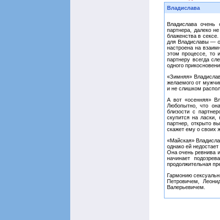
Владислава
Владислава очень 
партнера, далеко н
блаженства в сексе.
для Владиславы — о
настроена на взаим
этом процессе, то 
партнеру всегда сл
одного прикосновени
«Зимняя» Владислав
желаемого от мужчи
и не слишком распол
А вот «осенняя» Вл
Любопытно, что он
близости с партне
скупится на ласки,
партнер, открыто в
скажет ему о своих 
«Майская» Владислав
однако ей недостает
Она очень ревнива 
начинает подозрев
продолжительная пре
Гармонию сексуальн
Петровичем, Леони
Валерьевичем.