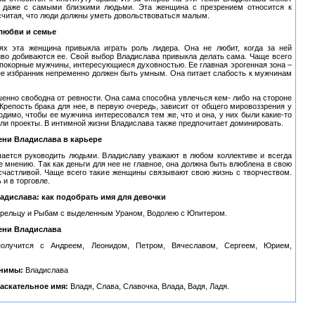
я даже с самыми близкими людьми. Эта женщина с презрением относится к
считая, что люди должны уметь довольствоваться малым.
любви и семье
ях эта женщина привыкла играть роль лидера. Она не любит, когда за ней
иво добиваются ее. Свой выбор Владислава привыкла делать сама. Чаще всего
 покорные мужчины, интересующиеся духовностью. Ее главная эрогенная зона –
 ее избранник непременно должен быть умным. Она питает слабость к мужчинам
енно свободна от ревности. Она сама способна увлечься кем- либо на стороне
 Крепость брака для нее, в первую очередь, зависит от общего мировоззрения у
одимо, чтобы ее мужчина интересовался тем же, что и она, у них были какие-то
и проекты. В интимной жизни Владислава также предпочитает доминировать.
ени Владислава в карьере
чается руководить людьми. Владиславу уважают в любом коллективе и всегда
 мнению. Так как деньги для нее не главное, она должна быть влюблена в свою
 счастливой. Чаще всего такие женщины связывают свою жизнь с творчеством.
 и в торговле.
адислава: как подобрать имя для девочки
трельцу и Рыбам с выделенным Ураном, Водолею с Юпитером.
ени Владислава
получится с Андреем, Леонидом, Петром, Вячеславом, Сергеем, Юрием,
онимы:
Владислава
аскательное имя:
Владя, Слава, Славочка, Влада, Вадя, Ладя.