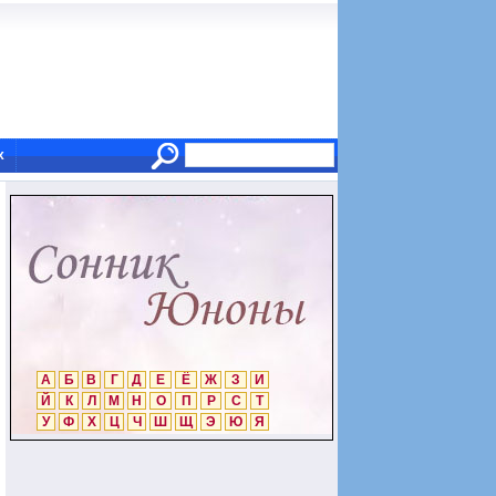
х
А
Б
В
Г
Д
Е
Ё
Ж
З
И
Й
К
Л
М
Н
О
П
Р
С
Т
У
Ф
Х
Ц
Ч
Ш
Щ
Э
Ю
Я