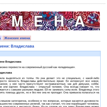
а
Женские имена
мени: Владислава
ени Владислава
 можно перевести на современный русский как «владеющая».
адислава
кла выделяться из толпы. Но она делает это не специально, с какой-либо
росто личность Владиславы действительно яркая. Ее интересует все новое,
анное, у нее часто присутствуют экстравагантные, как для девушки, хобби.
м или картинг. Владислава – открытый человек. Она всегда говорит то, что
ижается с самыми разными людьми. Ей не занимать силы воли. Владелица этого
ять помощь других, но и без нее она не пропадет. Она привыкла полагаться на
слишком категорична, особенно в тех вопросах, которые касаются духовности.
ьшинство современных религий, так как считает, что они порабощают человека.
на относится к институту брака. Из-за споров на эти темы Владислава может