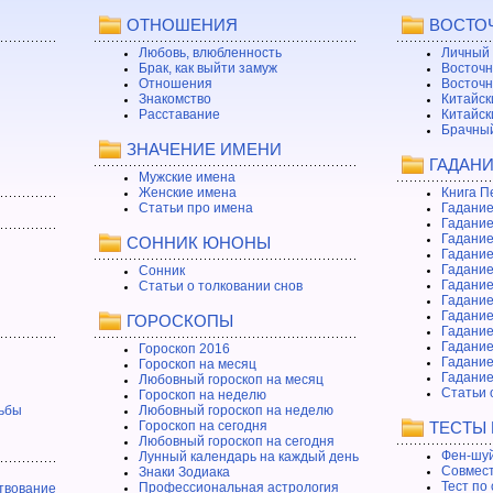
ОТНОШЕНИЯ
ВОСТО
Любовь, влюбленность
Личный 
Брак, как выйти замуж
Восточн
Отношения
Восточн
Знакомство
Китайск
Расставание
Китайск
Брачный
ЗНАЧЕНИЕ ИМЕНИ
ГАДАН
Мужские имена
Женские имена
Книга П
Статьи про имена
Гадание
Гадание
Гадание
СОННИК ЮНОНЫ
Гадание
Гадание
Сонник
Гадание
Статьи о толковании снов
Гадание
Гадание
ГОРОСКОПЫ
Гадание
Гадание
Гороскоп 2016
Гадани
Гороскоп на месяц
Гадание
Любовный гороскоп на месяц
Статьи 
Гороскоп на неделю
ьбы
Любовный гороскоп на неделю
Гороскоп на сегодня
ТЕСТЫ
Любовный гороскоп на сегодня
Фен-шуй
Лунный календарь на каждый день
Совмест
Знаки Зодиака
Тест по
Профессиональная астрология
твование