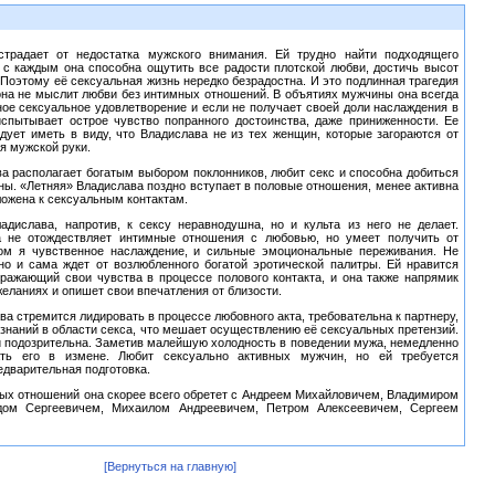
страдает от недостатка мужского внимания. Ей трудно найти подходящего
е с каждым она способна ощутить все радости плотской любви, достичь высот
 Поэтому её сексуальная жизнь нередко безрадостна. И это подлинная трагедия
на не мыслит любви без интимных отношений. В объятиях мужчины она всегда
ное сексуальное удовлетворение и если не получает своей доли наслаждения в
испытывает острое чувство попранного достоинства, даже приниженности. Ее
едует иметь в виду, что Владислава не из тех женщин, которые загораются от
я мужской руки.
а располагает богатым выбором поклонников, любит секс и способна добиться
ны. «Летняя» Владислава поздно вступает в половые отношения, менее активна
ожена к сексуальным контактам.
адислава, напротив, к сексу неравнодушна, но и культа из него не делает.
а не отождествляет интимные отношения с любовью, но умеет получить от
ром я чувственное наслаждение, и сильные эмоциональные переживания. Не
 но и сама ждет от возлюбленного богатой эротической палитры. Ей нравится
ыражающий свои чувства в процессе полового контакта, и она также напрямик
желаниях и опишет свои впечатления от близости.
а стремится лидировать в процессе любовного акта, требовательна к партнеру,
 знаний в области секса, что мешает осуществлению её сексуальных претензий.
и подозрительна. Заметив малейшую холодность в поведении мужа, немедленно
ать его в измене. Любит сексуально активных мужчин, но ей требуется
дварительная подготовка.
ых отношений она скорее всего обретет с Андреем Михайловичем, Владимиром
дом Сергеевичем, Михаилом Андреевичем, Петром Алексеевичем, Сергеем
[Вернуться на главную]