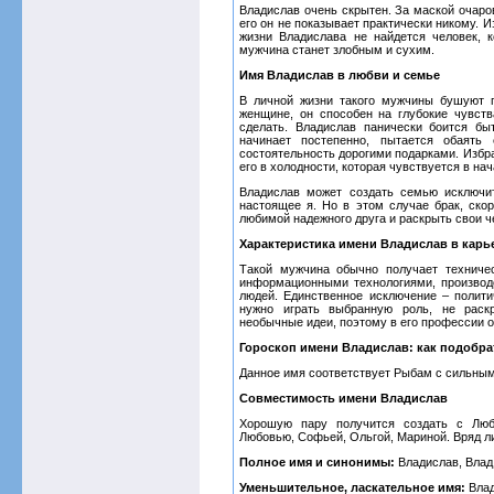
Владислав очень скрытен. За маской очаро
его он не показывает практически никому. 
жизни Владислава не найдется человек, 
мужчина станет злобным и сухим.
Имя Владислав в любви и семье
В личной жизни такого мужчины бушуют п
женщине, он способен на глубокие чувств
сделать. Владислав панически боится б
начинает постепенно, пытается обаять
состоятельность дорогими подарками. Избра
его в холодности, которая чувствуется в на
Владислав может создать семью исключит
настоящее я. Но в этом случае брак, скор
любимой надежного друга и раскрыть свои 
Характеристика имени Владислав в карь
Такой мужчина обычно получает техниче
информационными технологиями, производ
людей. Единственное исключение – полити
нужно играть выбранную роль, не раск
необычные идеи, поэтому в его профессии о
Гороскоп имени Владислав: как подобра
Данное имя соответствует Рыбам с сильным
Совместимость имени Владислав
Хорошую пару получится создать с Любо
Любовью, Софьей, Ольгой, Мариной. Вряд ли
Полное имя и синонимы:
Владислав, Влад
Уменьшительное, ласкательное имя:
Влад