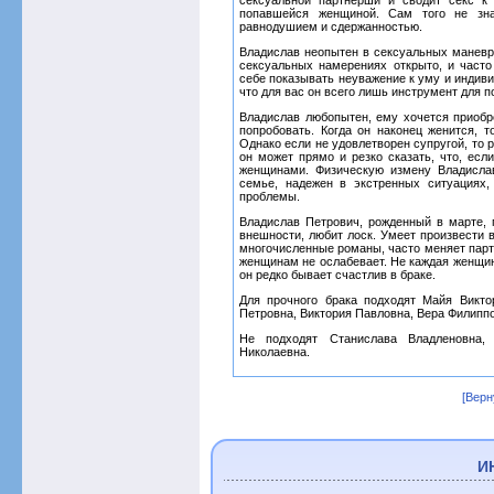
сексуальной партнерши и сводит секс к 
попавшейся женщиной. Сам того не зн
равнодушием и сдержанностью.
Владислав неопытен в сексуальных маневра
сексуальных намерениях открыто, и часто 
себе показывать неуважение к уму и индиви
что для вас он всего лишь инструмент для п
Владислав любопытен, ему хочется приобр
попробовать. Когда он наконец женится, 
Однако если не удовлетворен супругой, то р
он может прямо и резко сказать, что, есл
женщинами. Физическую измену Владислав
семье, надежен в экстренных ситуациях,
проблемы.
Владислав Петрович, рожденный в марте, 
внешности, любит лоск. Умеет произвести 
многочисленные романы, часто меняет партн
женщинам не ослабевает. Не каждая женщи
он редко бывает счастлив в браке.
Для прочного брака подходят Майя Викто
Петровна, Виктория Павловна, Вера Филипп
Не подходят Станислава Владленовна, 
Николаевна.
[Верн
И