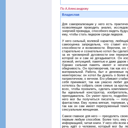
По А.Александрову
Владислав
Для самореализации у него есть практичес
позволяющая проводить анализ, исследо
энергией провидца, способного видеть буду
ему, чтобы стать лидером среди лидеров.
У него сильный, волевой характер, любящи
самооценка запредельна, что ставит ег
способности и возможности. Впрочем, он 
старательно и сознательно хотел бы сдела
за их чрезмерной духовности они переро
которой он и сам не догадывается. Он изо
логикой, интуицией, памятью и даже даром 
Однако сильная память имеет и негатив
обидчивость. Он противоречив, так как его
материальной. Работа, быт и денежные п
неинтересны: он хотел бы думать о более 
патриотичном, о вечном. Его убивают стаби
себя принимает, так как ужасно любит д
хотелось бы собрать свою семью за круглым
всех, чтобы похвалить, сделать комплимент
бы идеальный конструктор, изобретатель
преподаватель. Он умеет просто, подробно
него мог бы получиться писатель — попу
фантастики. Ему нужна мягкая, терпимая, 
так как он сам имеет перегруженный темпе
сексуальным женщинам.
Самое главное для него — преодолеть свою 
первым любым способом. Более того, ему 
информацией, читая книги. У него обо всем 
речь идёт о человеке, который мог бы л