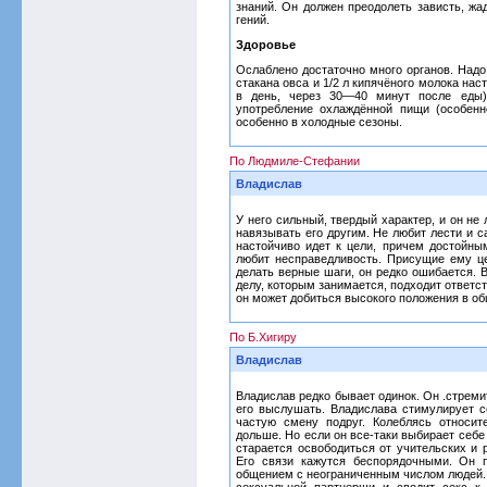
знаний. Он должен преодолеть зависть, жад
гений.
Здоровье
Ослаблено достаточно много органов. Надо 
стакана овса и 1/2 л кипячёного молока нас
в день, через 30—40 минут после еды)
употребление охлаждённой пищи (особенно
особенно в холодные сезоны.
По Людмиле-Стефании
Владислав
У него сильный, твердый характер, и он не
навязывать его другим. Не любит лести и с
настойчиво идет к цели, причем достойны
любит несправедливость. Присущие ему ц
делать верные шаги, он редко ошибается. 
делу, которым занимается, подходит ответс
он может добиться высокого положения в об
По Б.Хигиру
Владислав
Владислав редко бывает одинок. Он .стреми
его выслушать. Владислава стимулирует с
частую смену подруг. Колеблясь относит
дольше. Но если он все-таки выбирает себе
старается освободиться от учительских и 
Его связи кажутся беспорядочными. Он 
общением с неограниченным числом людей. 