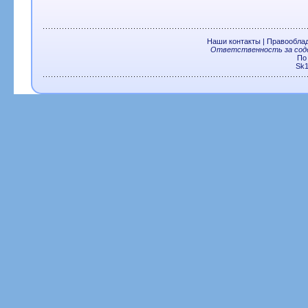
Наши контакты
|
Правообла
Ответственность за соде
По
Sk1