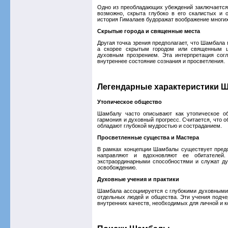
Одно из преобладающих убеждений заключается 
возможно, скрыта глубоко в его скалистых и
история Гималаев будоражат воображение многих
Скрытые города и священные места
Другая точка зрения предполагает, что Шамбал
а скорее скрытым городом или священным ца
духовным прозрением. Эта интерпретация сог
внутреннее состояние сознания и просветления.
Легендарные характеристики 
Утопическое общество
Шамбалу часто описывают как утопическое об
гармония и духовный прогресс. Считается, что
обладают глубокой мудростью и состраданием.
Просветленные существа и Мастера
В рамках концепции Шамбалы существует предс
направляют и вдохновляют ее обитателей.
экстраординарными способностями и служат д
освобождению.
Духовные учения и практики
Шамбала ассоциируется с глубокими духовными
отдельных людей и общества. Эти учения подче
внутренних качеств, необходимых для личной и 