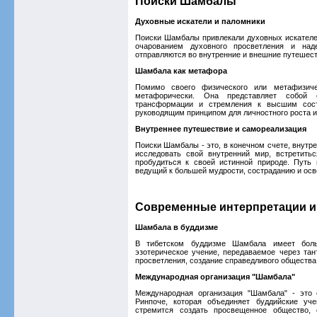
Поиски Шамбалы
Духовные искатели и паломники
Поиски Шамбалы привлекали духовных искателе
очарованием духовного просветления и над
отправляются во внутренние и внешние путешес
Шамбала как метафора
Помимо своего физического или метафизиче
метафорически. Она представляет собой с
трансформации и стремления к высшим сос
руководящим принципом для личностного роста и
Внутреннее путешествие и самореализация
Поиски Шамбалы - это, в конечном счете, внутр
исследовать свой внутренний мир, встретить
пробудиться к своей истинной природе. Путь
ведущий к большей мудрости, состраданию и ос
Современные интерпретации и
Шамбала в буддизме
В тибетском буддизме Шамбала имеет боль
эзотерическое учение, передаваемое через та
просветления, создание справедливого общества
Международная организация "Шамбала"
Международная организация "Шамбала" - это 
Ринпоче, которая объединяет буддийские уч
стремится создать просвещенное общество, 