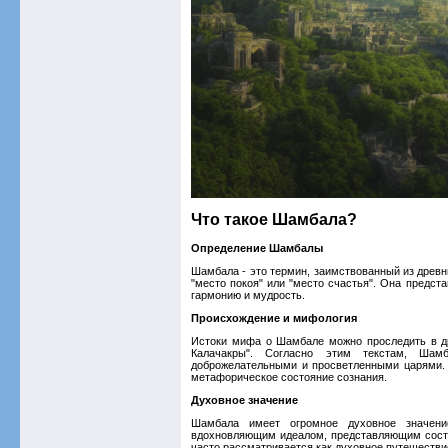
Что такое Шамбала?
Определение Шамбалы
Шамбала - это термин, заимствованный из древни
"место покоя" или "место счастья". Она предст
гармонию и мудрость.
Происхождение и мифология
Истоки мифа о Шамбале можно проследить в др
Калачакры". Согласно этим текстам, Шам
доброжелательными и просветленными царями. С
метафорическое состояние сознания.
Духовное значение
Шамбала имеет огромное духовное значен
вдохновляющим идеалом, представляющим сост
часто рассматривается как духовное путешестви