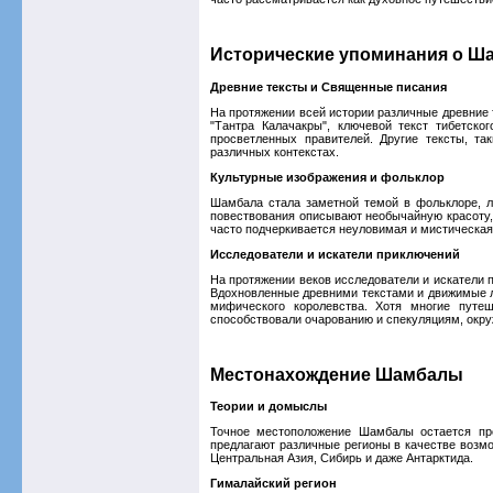
Исторические упоминания о Ш
Древние тексты и Священные писания
На протяжении всей истории различные древние
"Тантра Калачакры", ключевой текст тибетско
просветленных правителей. Другие тексты, т
различных контекстах.
Культурные изображения и фольклор
Шамбала стала заметной темой в фольклоре, л
повествования описывают необычайную красоту,
часто подчеркивается неуловимая и мистическая 
Исследователи и искатели приключений
На протяжении веков исследователи и искатели 
Вдохновленные древними текстами и движимые л
мифического королевства. Хотя многие путеш
способствовали очарованию и спекуляциям, ок
Местонахождение Шамбалы
Теории и домыслы
Точное местоположение Шамбалы остается пр
предлагают различные регионы в качестве возм
Центральная Азия, Сибирь и даже Антарктида.
Гималайский регион