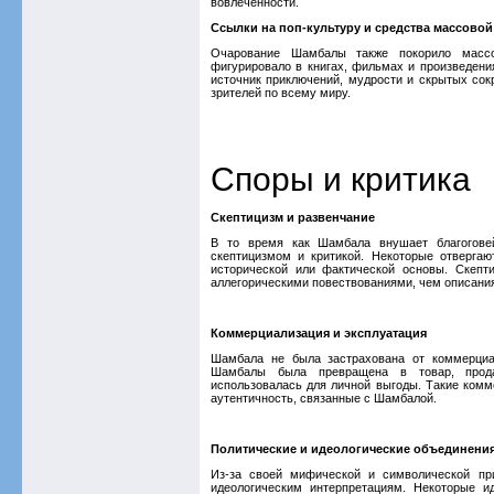
вовлеченности.
Ссылки на поп-культуру и средства массово
Очарование Шамбалы также покорило масс
фигурировало в книгах, фильмах и произведени
источник приключений, мудрости и скрытых со
зрителей по всему миру.
Споры и критика
Скептицизм и развенчание
В то время как Шамбала внушает благоговей
скептицизмом и критикой. Некоторые отвергаю
исторической или фактической основы. Скепт
аллегорическими повествованиями, чем описани
Коммерциализация и эксплуатация
Шамбала не была застрахована от коммерциал
Шамбалы была превращена в товар, продав
использовалась для личной выгоды. Такие комм
аутентичность, связанные с Шамбалой.
Политические и идеологические объединени
Из-за своей мифической и символической пр
идеологическим интерпретациям. Некоторые и