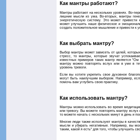
Как мантры работают?
Мантры работают на нескольких уровнях. Во-пер
лишние мысли из ума. Во-вторых, мантры гене
энергетическую систему. Это может привести 
может улучшить наше физическое и эмоциональ
создать положительное мышление и привести к у
Как выбрать мантру?
Выбор мантры может зависеть от целей, которых
стресс, то мантры, которые звучат успокаив
известных примеров таких мантр является "Ом ш
мантру можно повторять вслух или в уме в те
уровень тревоги.
Если вы хотите укрепить свое духовное благоп
могут быть наилучшим выбором. Например, если 
помочь вам углубить свою практику.
Как использовать мантру?
Мантры можно использовать во время медитации 
или тревогу. Вы можете повторять мантру вслух 
то можете начать с нескольких минут в день и п
Многие люди также используют мантры в качест
мысли и убирать негативные. Например, вы мо
таким, какой я есть" для того, чтобы улучшить с