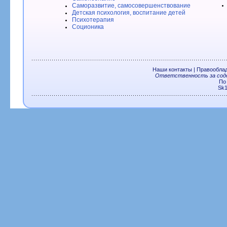
Саморазвитие, самосовершенствование
Детская психология, воспитание детей
Психотерапия
Соционика
Наши контакты
|
Правообла
Ответственность за соде
По
Sk1