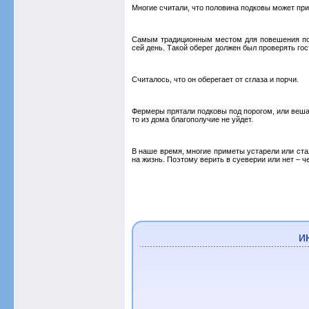
Многие считали, что половина подковы может при
Самым традиционным местом для повешения под
сей день. Такой оберег должен был проверять гос
Считалось, что он оберегает от сглаза и порчи.
Фермеры прятали подковы под порогом, или вешал
то из дома благополучие не уйдет.
В наше время, многие приметы устарели или ста
на жизнь. Поэтому верить в суеверии или нет – 
И