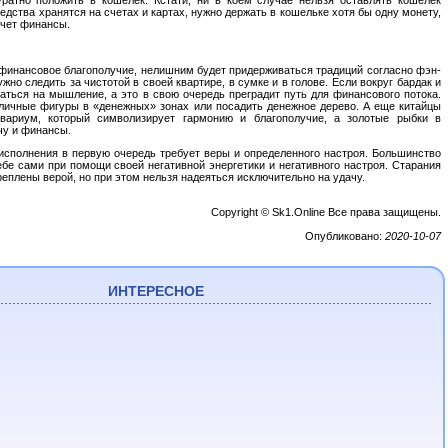
едства хранятся на счетах и картах, нужно держать в кошельке хотя бы одну монету,
ечет финансы.
 финансовое благополучие, нелишним будет придерживаться традиций согласно фэн-
жно следить за чистотой в своей квартире, в сумке и в голове. Если вокруг бардак и
ваться на мышление, а это в свою очередь преградит путь для финансового потока.
личные фигуры в «денежных» зонах или посадить денежное дерево. А еще китайцы
квариум, который символизирует гармонию и благополучие, а золотые рыбки в
чу и финансы.
исполнения в первую очередь требует веры и определенного настроя. Большинство
бе сами при помощи своей негативной энергетики и негативного настроя. Старания
еплены верой, но при этом нельзя надеяться исключительно на удачу.
Copyright © Sk1.Online Все права защищены.
Опубликовано:
2020-10-07
ИНТЕРЕСНОЕ