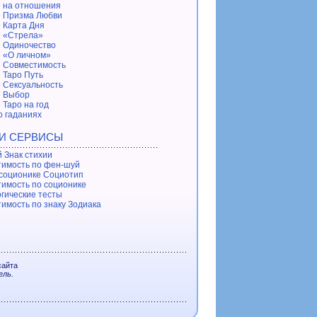
 на отношения
 Призма Любви
 Карта Дня
 «Стрела»
 Одиночество
 «О личном»
 Совместимость
 Таро Путь
 Сексуальность
е Выбор
 Таро на год
о гаданиях
 И СЕРВИСЫ
 Знак стихии
имость по фен-шуй
 соционике Социотип
имость по соционике
гические тесты
имость по знаку Зодиака
сайта
ель.