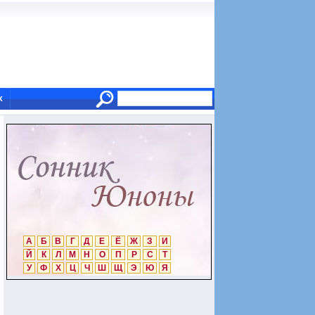
х
А
Б
В
Г
Д
Е
Ё
Ж
З
И
Й
К
Л
М
Н
О
П
Р
С
Т
У
Ф
Х
Ц
Ч
Ш
Щ
Э
Ю
Я