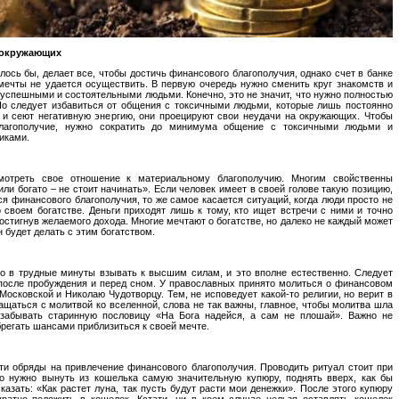
 окружающих
алось бы, делает все, чтобы достичь финансового благополучия, однако счет в банке
 мечты не удается осуществить. В первую очередь нужно сменить круг знакомств и
 успешными и состоятельными людьми. Конечно, это не значит, что нужно полностью
Но следует избавиться от общения с токсичными людьми, которые лишь постоянно
 и сеют негативную энергию, они проецируют свои неудачи на окружающих. Чтобы
лагополучие, нужно сократить до минимума общение с токсичными людьми и
иками.
отреть свое отношение к материальному благополучию. Многим свойственны
или богато – не стоит начинать». Если человек имеет в своей голове такую позицию,
ся финансового благополучия, то же самое касается ситуаций, когда люди просто не
 своем богатстве. Деньги приходят лишь к тому, кто ищет встречи с ними и точно
 достигнув желаемого дохода. Многие мечтают о богатстве, но далеко не каждый может
н будет делать с этим богатством.
о в трудные минуты взывать к высшим силам, и это вполне естественно. Следует
 после пробуждения и перед сном. У православных принято молиться о финансовом
осковской и Николаю Чудотворцу. Тем, не исповедует какой-то религии, но верит в
щаться с молитвой ко вселенной, слова не так важны, главное, чтобы молитва шла
 забывать старинную пословицу «На Бога надейся, а сам не плошай». Важно не
брегать шансами приблизиться к своей мечте.
и обряды на привлечение финансового благополучия. Проводить ритуал стоит при
го нужно вынуть из кошелька самую значительную купюру, поднять вверх, как бы
казать: «Как растет луна, так пусть будут расти мои денежки». После этого купюру
уратно положить в кошелек. Кстати, ни в коем случае нельзя оставлять кошелек