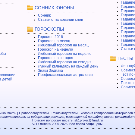
Гадание
Гадание
СОННИК ЮНОНЫ
Гадание
Гадание
Сонник
Гадание
Статьи о толковании снов
Гадание
Гадание
ГОРОСКОПЫ
Гадание
Гадание
Гороскоп 2016
Гадани
Гороскоп на месяц
Гадание
Любовный гороскоп на месяц
Статьи 
Гороскоп на неделю
ьбы
Любовный гороскоп на неделю
Гороскоп на сегодня
ТЕСТЫ
Любовный гороскоп на сегодня
Фен-шуй
Лунный календарь на каждый день
Совмест
Знаки Зодиака
Тест по
Профессиональная астрология
твование
Совмест
е детей
Психоло
Совмест
 контакты
|
Правообладателям
|
Рекламодателям
|
Условия копирования материалов 
етственность за содержание рекламы, размещенной на сайте, несет рекламодат
По всем вопросам писать: sk1project@mail.ru
Sk1.Online © 2005-2026. Все права защищены.