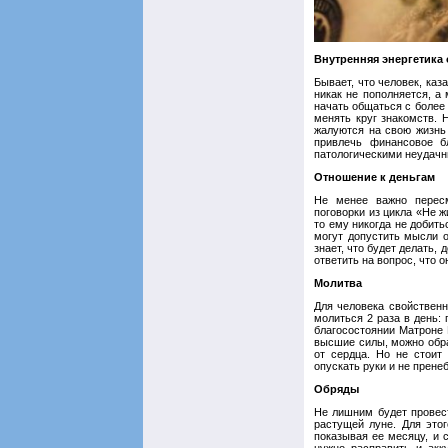
Внутренняя энергетика
Бывает, что человек, каз
никак не пополняется, а
начать общаться с более
менять круг знакомств. 
жалуются на свою жизнь
привлечь финансовое б
патологическими неудачн
Отношение к деньгам
Не менее важно пересм
поговорки из цикла «Не ж
то ему никогда не добить
могут допустить мысли о
знает, что будет делать,
ответить на вопрос, что о
Молитва
Для человека свойственн
молиться 2 раза в день:
благосостоянии Матроне М
высшие силы, можно обра
от сердца. Но не стоит
опускать руки и не прене
Обряды
Не лишним будет провест
растущей луне. Для это
показывая ее месяцу, и с
нужно расправить и акк