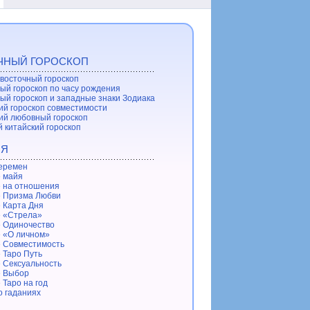
ЧНЫЙ ГОРОСКОП
восточный гороскоп
ый гороскоп по часу рождения
ый гороскоп и западные знаки Зодиака
ий гороскоп совместимости
ий любовный гороскоп
 китайский гороскоп
ИЯ
еремен
 майя
 на отношения
 Призма Любви
 Карта Дня
 «Стрела»
 Одиночество
 «О личном»
 Совместимость
 Таро Путь
 Сексуальность
е Выбор
 Таро на год
о гаданиях