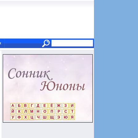
х
А
Б
В
Г
Д
Е
Ё
Ж
З
И
Й
К
Л
М
Н
О
П
Р
С
Т
У
Ф
Х
Ц
Ч
Ш
Щ
Э
Ю
Я