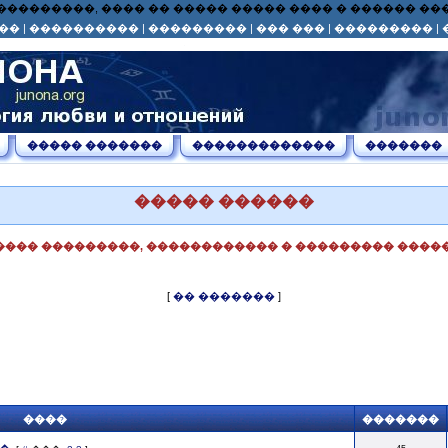
� ��� ���������, ���� �� ����� ����� ���� � ������ 
��
|
����������
|
���������
|
��� ���
|
���������
|
����� �������
�������������
�������
����� ������
���� ���������, ������������ � ��������� �����
[
�� �������
]
����
�������