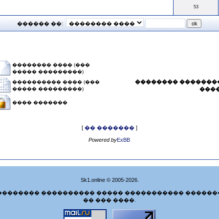
53
������ ��:
�������� ���� (���
����� ���������)
�������� ��������
���������� ���� (���
����� ���������)
���
���� �������
[
�� �������
]
Powered by
ExBB
Sk1.online © 2005-2026.
�������� ���������� ����� ����������� ������
�� ��� ����.