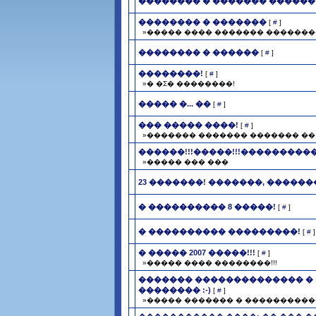
�������� � ������� ������
�������� � �������
[
#
]
»����� ���� ������� ���������
�������� � ������
[
#
]
��������!
[
#
]
»� �Σ� ��������!
����� �... ��
[
#
]
��� ����� ����!
[
#
]
»������� ������� ������� �� 
������!!!�����!!!����������!
»����� ��� ���
23 �������! �������, �������
� ���������� 8 �����!
[
#
]
� ���������� ���������!
[
#
]
� ����� 2007 �����!!!
[
#
]
»����� ���� ��������!!!
������� �������������� � ­
�������� :-)
[
#
]
»����� ������� � ������������