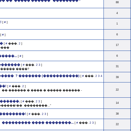
� �� ­ ����� ������ "�������� ­
88
4
!
[
#
]
1
[
#
]
6
�
[
#
���.
2
]
17
����
����...
[
#
]
6
�������
[
#
���.
2
3
]
31
������ ����?
���� ­ ? ������� (�����������)
[
#
���.
2
3
4
39
��!
[
#
���.
2
]
22
 �� ������ � ���� � ����� ������ ­
������.
[
#
���.
2
3
]
14
����!�� ­ ��������..."
���������!
[
#
���.
2
3
]
38
 ��������� ���� ��������...
[
#
���.
2
3
]
22