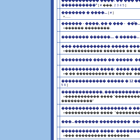
����������� ����: �� ��� ��
����������"
[
#
���.
2
3
4
5
]
������� � ����...
[
#
]
»......
������ - ����, �� � ��� - ­ ��ͣ�...
»������ ��������.
�������� ������.... � �����...
��� ����������� ����� ���
»������������ ������� �� � 
��������� ���� �� ����� ­ ��
����������� ����: ���� ��
»� �� ���������� �� ��� �� ­ �
������������� ����� � 12 ��
5
6
]
������������, ����������
»����������� ���� "�������� ­
����������"
����������� �������� � ��
»����������� ���� ­ "���������
���...������� ��������� ­ �
����������� ����: ������� ­
»��� ���������� �������.