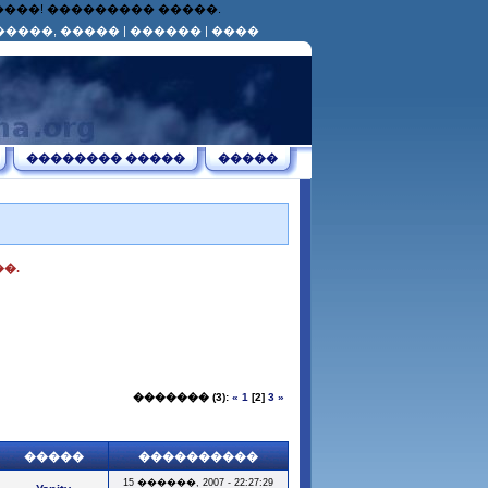
������! ��������� �����.
�����, �����
|
������
|
����
�������� �����
�����
�.
������� (3):
«
1
[2]
3
»
�����
����������
15 ������, 2007 - 22:27:29