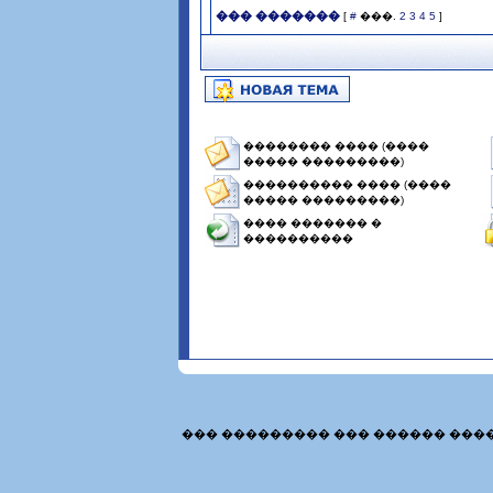
��� �������
[
#
���.
2
3
4
5
]
�������� ���� (����
����� ���������)
���������� ���� (����
����� ���������)
���� ������� �
����������
��� ��������� ��� ������ ���