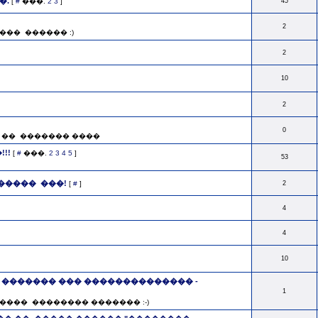
�.
[
#
���.
2
3
]
45
2
� ­ ������ :)
2
10
2
0
�� ­ ������� ����
!!
[
#
���.
2
3
4
5
]
53
���� ­ ���!
[
#
]
2
4
4
10
 ������� ��� �������������� ­
1
�� ­ �������� ������� :-)