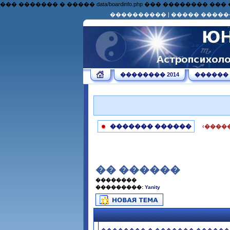
��� ������� � ����� data/boardinfo.php ��� �������
����������
|
����� �����
�������� 2014
������
������� ������
‹����
�� ������
��������
���������:
Yanity