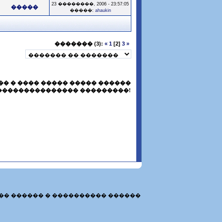
23 ��������, 2006 - 23:57:05
�����
�����:
ahaukin
������� (3):
«
1
[2]
3
»
� � ���� ����� ����� ������
��������������� ���������!
�� ������ � ���������� ������