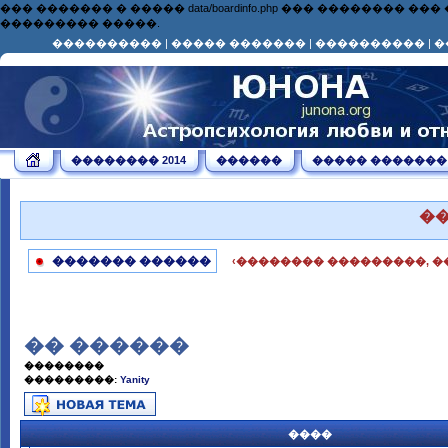
��� ������� � ����� data/boardinfo.php ��� ��������
��������� �����.
����������
|
����� �������
|
����������
|
�
�������� 2014
������
����� �������
�
������� ������
‹�������� ���������, �
�� ������
��������
���������:
Yanity
����