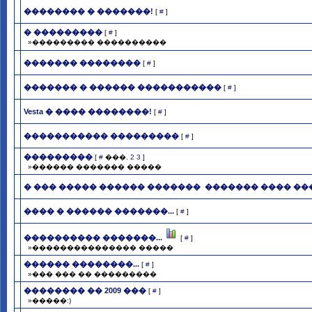
�������� � �������!
[
#
]
� ���������
[
#
]
»��������� ����������
������� ��������
[
#
]
������� � ������ �����������
[
#
]
Vesta � ���� ��������!
[
#
]
����������� ���������
[
#
]
���������
[
#
���.
2
3
]
»������ ������� �����
� ��� ����� ������ ������� ­ ������� ���� �
���� � ������ �������...
[
#
]
���������� �������...
[
#
]
»��������������� �����
������ ��������...
[
#
]
»��� ��� �� ���������
�������� �� 2009 ���
[
#
]
»�����:)