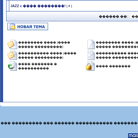
JAZZ c ���� ��������!
[
#
]
������ ��:
�������� ���� (����
�������� ���� (
����� ���������)
����� ���������
���������� ���� (����
���������� ����
����� ���������)
����� ���������
���� ������� �
���� �������
����������
��� ��������� ��� ������ ����������� �������