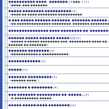
���������� ���� - �������.
[
#
���.
2
3
4
]
»����, ��� �������.
����� �������� ����������
[
#
]
»���� �� ���� �������� ����������
� ��� ����� ������ ������� ­ ������� ������
»�� �������������� �������� ­ ������� ���������
��������������� ���� �������� �� ­ ������
������ ����� ������ ����� I (-)!
[
#
]
»����� � ����� �������� ��� ­ ��������� ���� ��, 
������ �� �������?!
������� ��������
[
#
]
»����������� � �����������
������������
[
#
]
�����!
[
#
]
������� ���������
[
#
]
»������ ����! :)
������� � ��������
[
#
]
��� ������� ��������� �� ­ �����...
[
#
]
»� ���������� �����
����� �����(���� ��������)
[
#
]