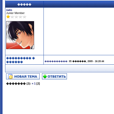
�����
rado
Junior Member
��������� �
����������:
05 ������, 2009 - 16:20:44
������
�������
(2):
«
1
[2]