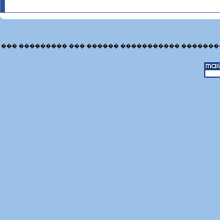
��� ��������� ��� ������ ����������� �������