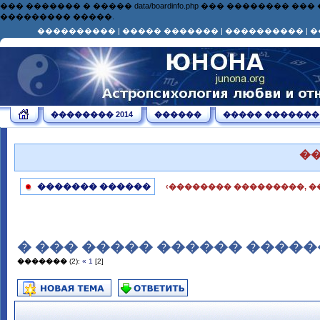
��� ������� � ����� data/boardinfo.php ��� ��������
��������� �����.
����������
|
����� �������
|
����������
|
�
�������� 2014
������
����� �������
�
������� ������
‹�������� ���������, �
� ��� ����� ������ �����
�������
(2):
«
1
[2]