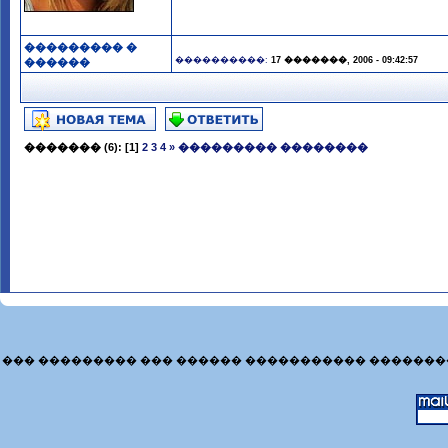
��������� �
����������:
17 �������, 2006 - 09:42:57
������
�������
(6):
[1]
2
3
4
»
��������� ��������
��� ��������� ��� ������ ����������� �������