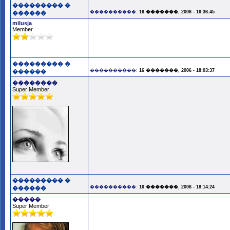
��������� �
����������:
16 �������, 2006 - 16:36:45
������
milusja
Member
��������� �
����������:
16 �������, 2006 - 18:03:37
������
��������
Super Member
��������� �
����������:
16 �������, 2006 - 18:14:24
������
�����
Super Member