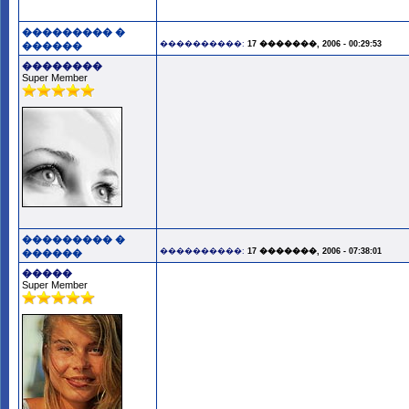
��������� �
����������:
17 �������, 2006 - 00:29:53
������
��������
Super Member
��������� �
����������:
17 �������, 2006 - 07:38:01
������
�����
Super Member