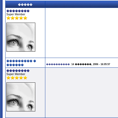
�����
��������
Super Member
��������� �
����������:
14 �������, 2006 - 16:05:57
������
��������
Super Member