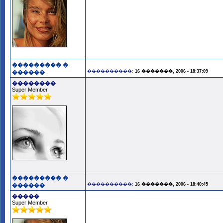
��������� �
����������:
16 �������, 2006 - 18:37:09
������
��������
Super Member
��������� �
����������:
16 �������, 2006 - 18:40:45
������
�����
Super Member