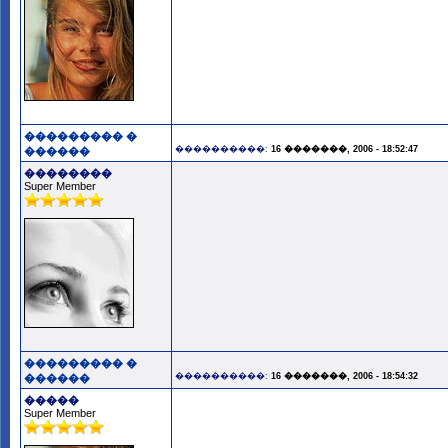
��������� �
����������:
16 �������, 2006 - 18:52:47
������
��������
Super Member
��������� �
����������:
16 �������, 2006 - 18:54:32
������
�����
Super Member