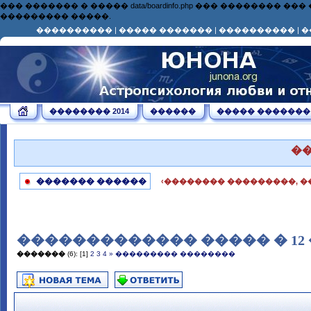
��� ������� � ����� data/boardinfo.php ��� ��������
��������� �����.
����������
|
����� �������
|
����������
|
�
�������� 2014
������
����� �������
�
������� ������
‹�������� ���������, �
������������� ����� � 12 
�������
(6):
[1]
2
3
4
»
��������� ��������