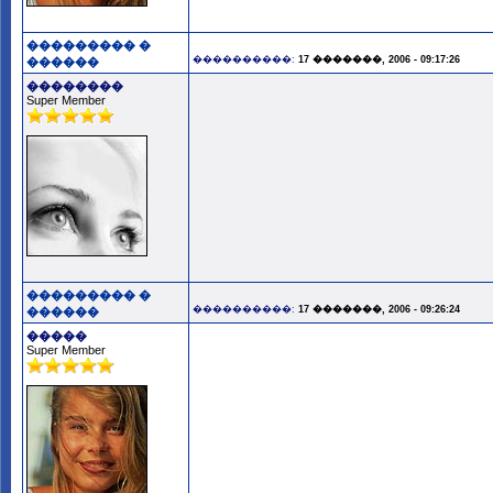
��������� �
����������:
17 �������, 2006 - 09:17:26
������
��������
Super Member
��������� �
����������:
17 �������, 2006 - 09:26:24
������
�����
Super Member