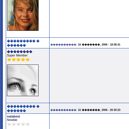
��������� �
����������:
16 �������, 2006 - 18:58:41
������
��������
Super Member
��������� �
����������:
16 �������, 2006 - 20:30:23
������
natabest
Newbie