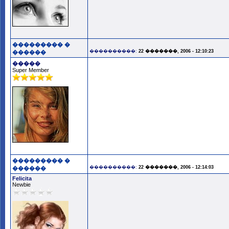
��������� �
����������:
22 �������, 2006 - 12:10:23
������
�����
Super Member
��������� �
����������:
22 �������, 2006 - 12:14:03
������
Felicita
Newbie