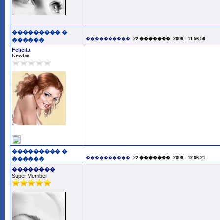
��������� �
����������:
22 �������, 2006 - 11:56:59
������
Felicita
Newbie
��������� �
����������:
22 �������, 2006 - 12:06:21
������
��������
Super Member