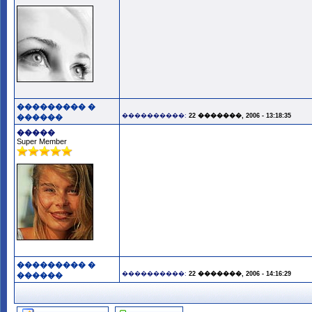
��������� �
����������:
22 �������, 2006 - 13:18:35
������
�����
Super Member
��������� �
����������:
22 �������, 2006 - 14:16:29
������