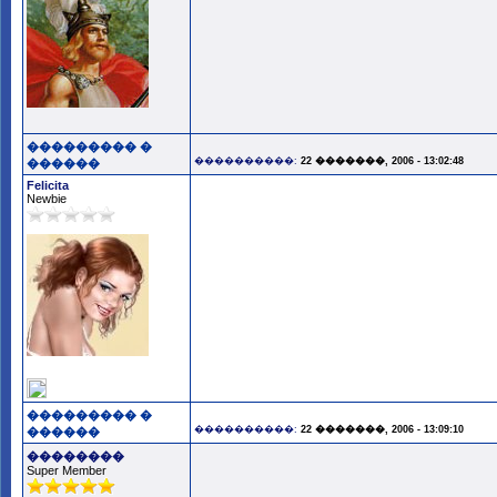
��������� �
����������:
22 �������, 2006 - 13:02:48
������
Felicita
Newbie
��������� �
����������:
22 �������, 2006 - 13:09:10
������
��������
Super Member