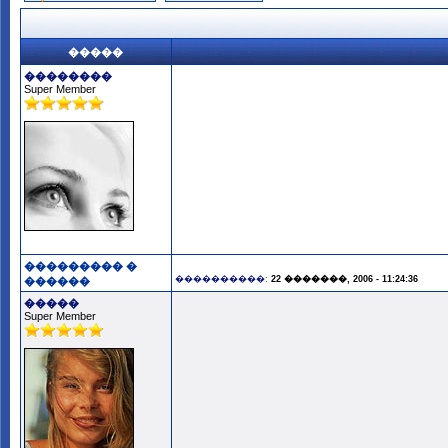
�����
��������
Super Member
��������� �
����������:
22 �������, 2006 - 11:24:36
������
�����
Super Member