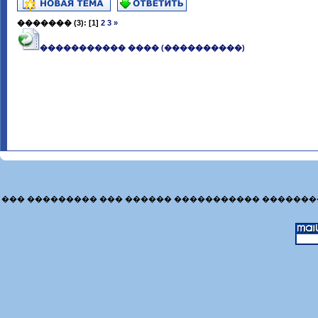
�������
(3):
[1]
2
3
»
����������� ���� (����������)
��� ��������� ��� ������ ����������� �������