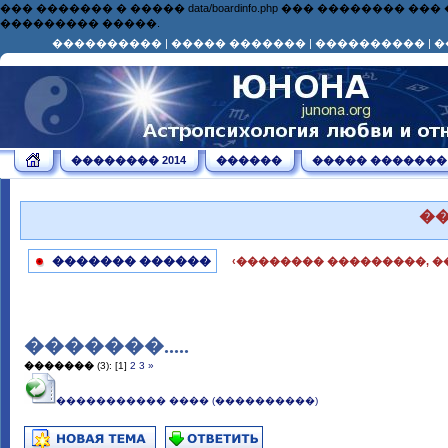
��� ������� � ����� data/boardinfo.php ��� ��������
��������� �����.
����������
|
����� �������
|
����������
|
�
�������� 2014
������
����� �������
�
������� ������
‹�������� ���������, �
�������.....
�������
(3):
[1]
2
3
»
����������� ���� (����������)