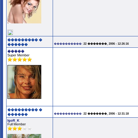
��������� �
����������:
22 �������, 2006 - 12:26:16
������
�����
Super Member
��������� �
����������:
22 �������, 2006 - 12:31:18
������
IgoR_K
Full Member