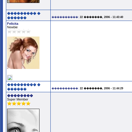
��������� �
����������:
22 �������, 2006 - 11:43:40
������
Felicita
Newbie
��������� �
����������:
22 �������, 2006 - 11:44:29
������
��������
Super Member