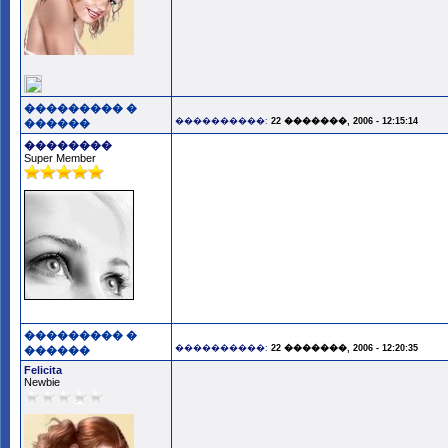
��������� �
����������:
22 �������, 2006 - 12:15:14
������
��������
Super Member
��������� �
����������:
22 �������, 2006 - 12:20:35
������
Felicita
Newbie