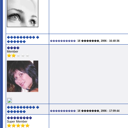
��������� �
����������:
18 �������, 2006 - 16:40:36
������
����
Member
��������� �
����������:
18 �������, 2006 - 17:09:44
������
��������
Super Member