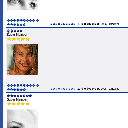
��������� �
����������:
19 �������, 2006 - 08:40:29
������
�����
Super Member
��������� �
����������:
19 �������, 2006 - 10:22:53
������
��������
Super Member