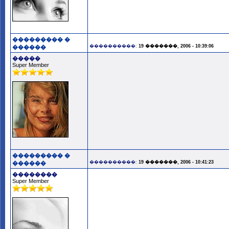
��������� �
����������:
19 �������, 2006 - 10:39:06
������
�����
Super Member
��������� �
����������:
19 �������, 2006 - 10:41:23
������
��������
Super Member