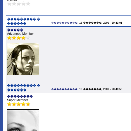
��������� �
����������:
18 �������, 2006 - 20:43:01
������
�����
Advanced Member
��������� �
����������:
18 �������, 2006 - 20:48:55
������
��������
Super Member