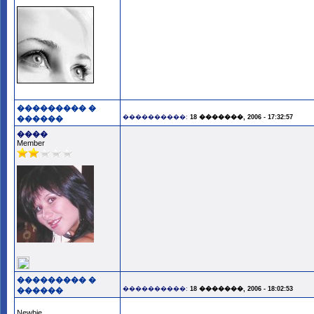
��������� �
����������:
18 �������, 2006 - 17:32:57
������
����
Member
��������� �
����������:
18 �������, 2006 - 18:02:53
������
Newbie