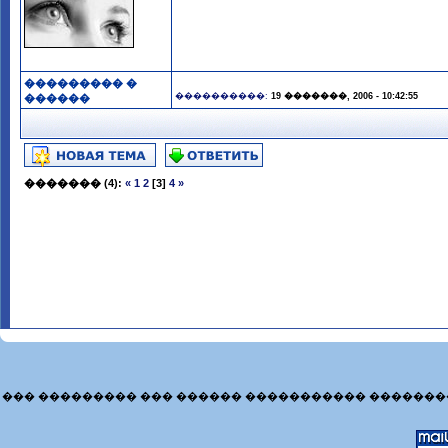
��������� �
����������:
19 �������, 2006 - 10:42:55
������
�������
(4):
«
1
2
[3]
4
»
��� ��������� ��� ������ ����������� �������