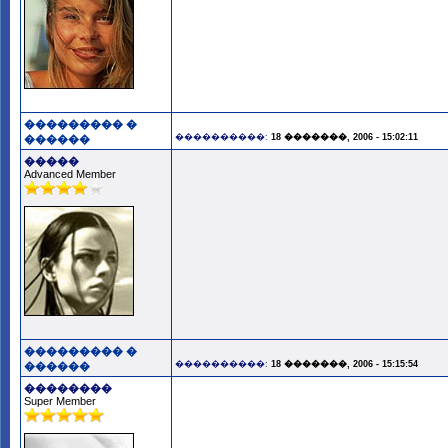
��������� �
����������:
18 �������, 2006 - 15:02:11
������
�����
Advanced Member
��������� �
����������:
18 �������, 2006 - 15:15:54
������
��������
Super Member