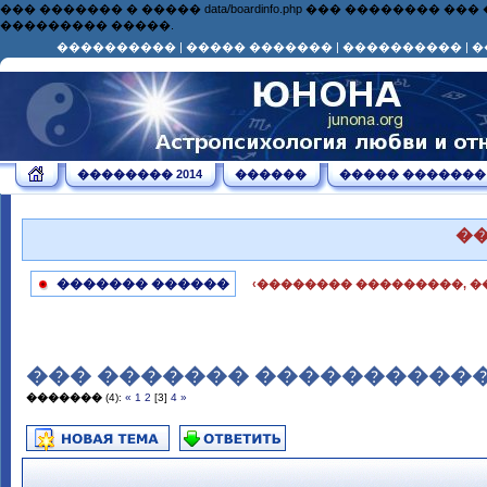
��� ������� � ����� data/boardinfo.php ��� ��������
��������� �����.
����������
|
����� �������
|
����������
|
�
�������� 2014
������
����� �������
�
������� ������
‹�������� ���������, �
��� ������� ����������� �
�������
(4):
«
1
2
[3]
4
»