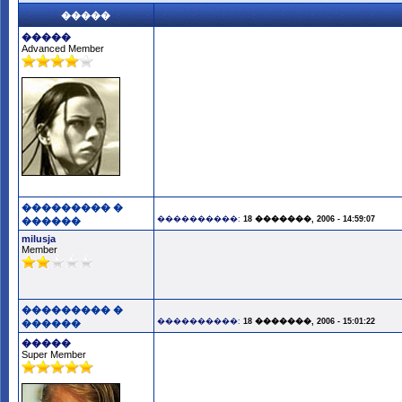
�����
�����
Advanced Member
��������� �
����������:
18 �������, 2006 - 14:59:07
������
milusja
Member
��������� �
����������:
18 �������, 2006 - 15:01:22
������
�����
Super Member