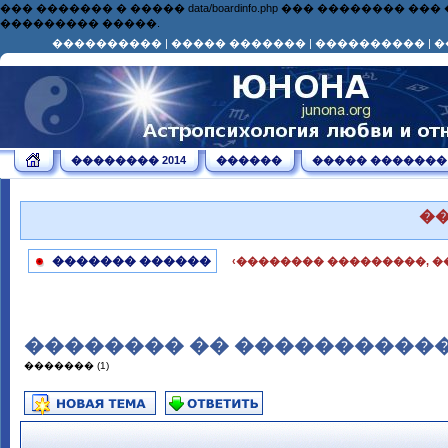
��� ������� � ����� data/boardinfo.php ��� ��������
��������� �����.
����������
|
����� �������
|
����������
|
�
�������� 2014
������
����� �������
�
������� ������
‹�������� ���������, �
�������� �� �����������.
������� (1)