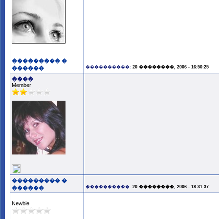
��������� �
����������:
20 ��������, 2006 - 16:50:25
������
����
Member
��������� �
����������:
20 ��������, 2006 - 18:31:37
������
Newbie