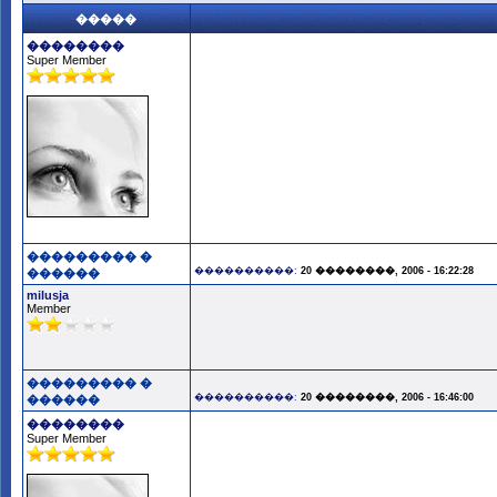
�����
��������
Super Member
��������� �
����������:
20 ��������, 2006 - 16:22:28
������
milusja
Member
��������� �
����������:
20 ��������, 2006 - 16:46:00
������
��������
Super Member