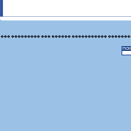
��� ��������� ��� ������ ����������� �������