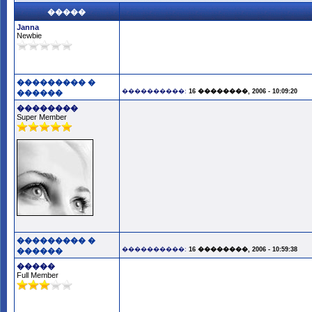
�����
Janna
Newbie
��������� �
����������:
16 ��������, 2006 - 10:09:20
������
��������
Super Member
��������� �
����������:
16 ��������, 2006 - 10:59:38
������
�����
Full Member