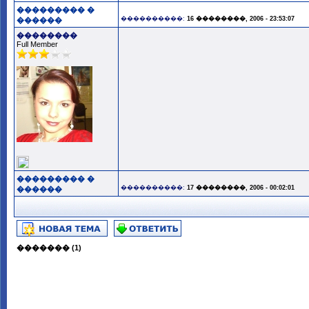
��������� �
����������:
16 ��������, 2006 - 23:53:07
������
��������
Full Member
��������� �
����������:
17 ��������, 2006 - 00:02:01
������
������� (1)