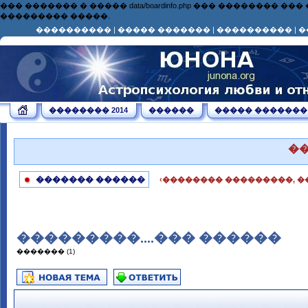
��� ������� � ����� data/boardinfo.php ��� ��������
��������� �����.
����������
|
����� �������
|
����������
|
�
�������� 2014
������
����� �������
�
������� ������
‹�������� ���������, �
���������....��� ������
������� (1)