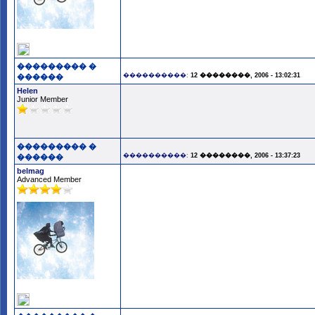
��������� �
����������:
12 ��������, 2006 - 13:02:31
������
Helen
Junior Member
��������� �
����������:
12 ��������, 2006 - 13:37:23
������
belmag
Advanced Member