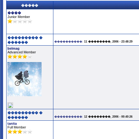
�����
����
Junior Member
��������� �
����������:
11 ��������, 2006 - 23:48:29
������
belmag
Advanced Member
��������� �
����������:
12 ��������, 2006 - 00:40:26
������
tanita
Full Member