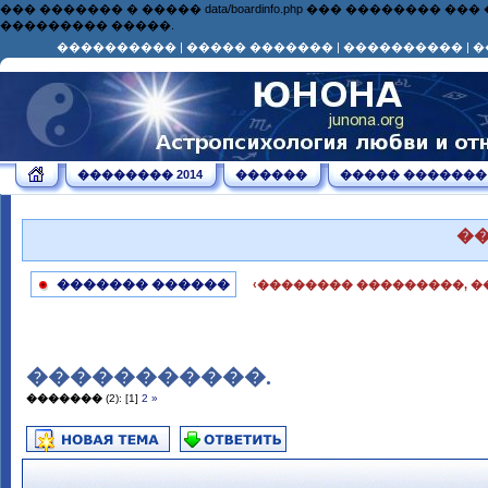
��� ������� � ����� data/boardinfo.php ��� ��������
��������� �����.
����������
|
����� �������
|
����������
|
�
�������� 2014
������
����� �������
�
������� ������
‹�������� ���������, �
�����������.
�������
(2):
[1]
2
»