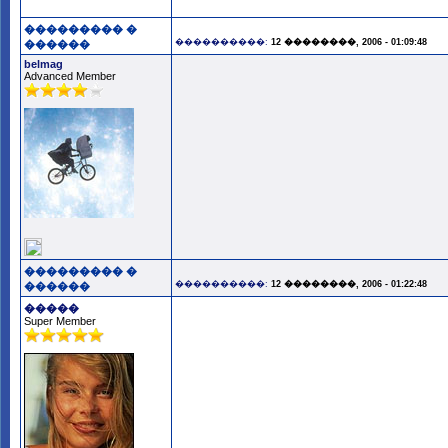
��������� �
����������:
12 ��������, 2006 - 01:09:48
������
belmag
Advanced Member
��������� �
����������:
12 ��������, 2006 - 01:22:48
������
�����
Super Member