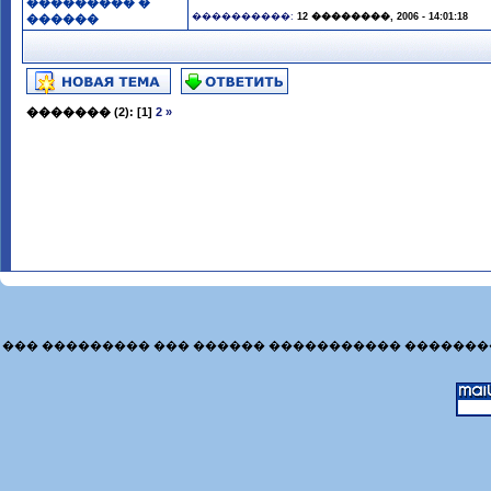
��������� �
����������:
12 ��������, 2006 - 14:01:18
������
�������
(2):
[1]
2
»
��� ��������� ��� ������ ����������� �������