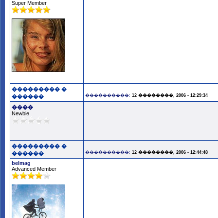
Super Member
��������� �
����������:
12 ��������, 2006 - 12:29:34
������
����
Newbie
��������� �
����������:
12 ��������, 2006 - 12:44:48
������
belmag
Advanced Member