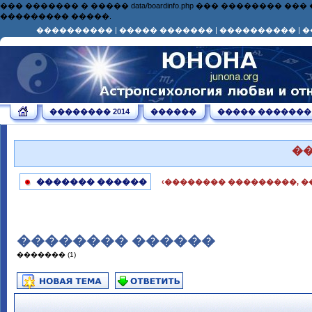
��� ������� � ����� data/boardinfo.php ��� ��������
��������� �����.
����������
|
����� �������
|
����������
|
�
�������� 2014
������
����� �������
�
������� ������
‹�������� ���������, �
�������� ������
������� (1)