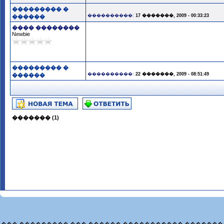
��������� �
����������:
17 �������, 2009 - 00:33:23
������
���� ��������
Newbie
��������� �
����������:
22 �������, 2009 - 08:51:49
������
������� (1)