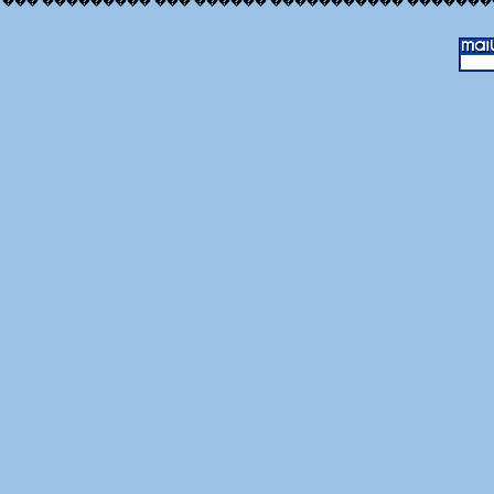
��� ��������� ��� ������ ����������� �������