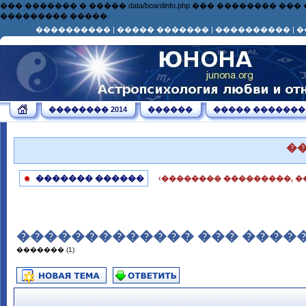
��� ������� � ����� data/boardinfo.php ��� ��������
��������� �����.
����������
|
����� �������
|
����������
|
�
�������� 2014
������
����� �������
�
������� ������
‹�������� ���������, �
������������� ��� ����
������� (1)