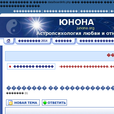
��� ������� � ����� data/boardinfo.php ��� ��������
��������� �����.
����������
|
����� �������
|
����������
|
�
�������� 2014
������
����� �������
�
������� ������
‹�������� ���������, �
�������� �� ������������
������� (1)