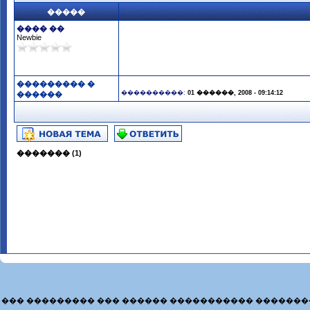
�����
���� ��
Newbie
��������� �
����������:
01 ������, 2008 - 09:14:12
������
������� (1)
��� ��������� ��� ������ ����������� �������