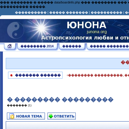
��� ������� � ����� data/boardinfo.php ��� ��������
��������� �����.
����������
|
����� �������
|
����������
|
�
�������� 2014
������
����� �������
�
������� ������
‹�������� ���������, �
� �������� ���������
������� (1)