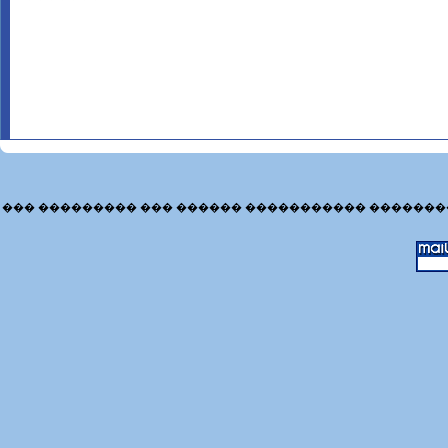
��� ��������� ��� ������ ����������� �������