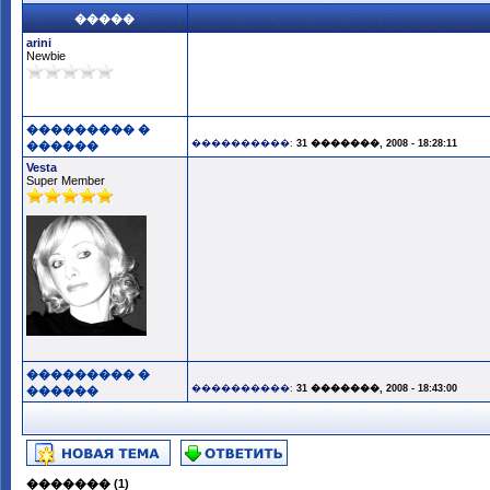
�����
arini
Newbie
��������� �
����������:
31 �������, 2008 - 18:28:11
������
Vesta
Super Member
��������� �
����������:
31 �������, 2008 - 18:43:00
������
������� (1)