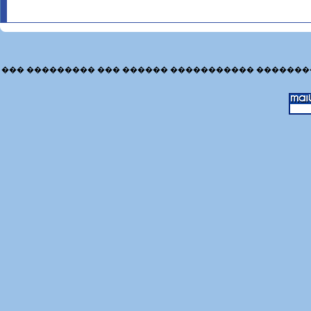
��� ��������� ��� ������ ����������� �������