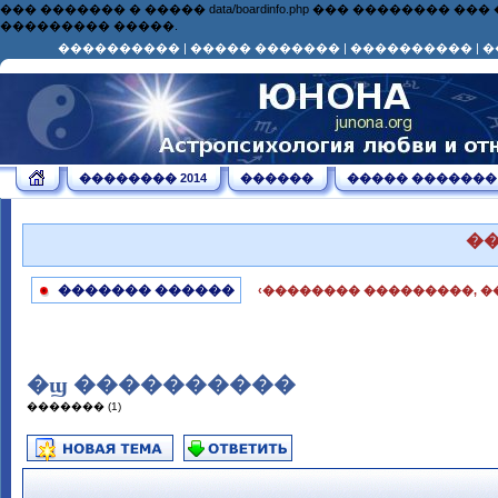
��� ������� � ����� data/boardinfo.php ��� ��������
��������� �����.
����������
|
����� �������
|
����������
|
�
�������� 2014
������
����� �������
�
������� ������
‹�������� ���������, �
�ϣ ����������
������� (1)