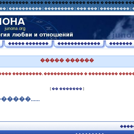
� ��� ���������, ���� �� ����� ����� ���� � ������ 
��
|
����������
|
���������
|
��� ���
|
���������
|
����� �������
�������������
�������
����� ������
���� ���������, ������������ � ��������� �����
[
�� �������
]
���......
����