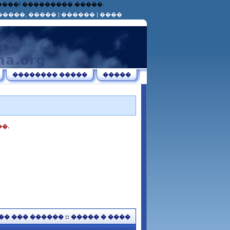
������! ��������� �����.
�����, �����
|
������
|
����
�������� �����
�����
�.
�� ��� ������
::
����� � ����