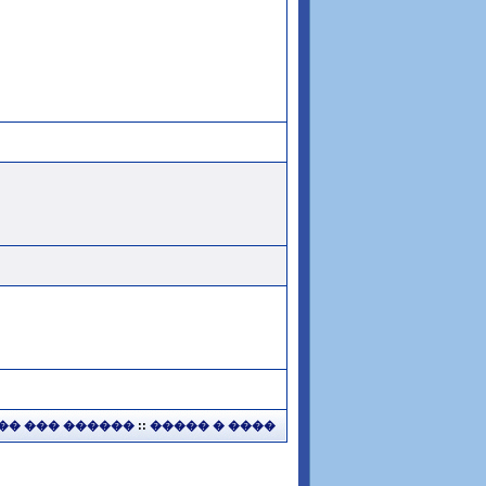
�� ��� ������
::
����� � ����