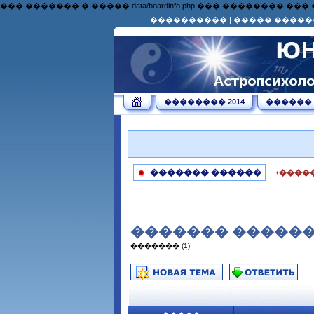
��� ������� � ����� data/boardinfo.php ��� �������
����������
|
����� �����
�������� 2014
������
������� ������
‹����
������� ��������
������� (1)