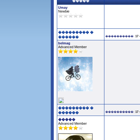
�����
Umay
Newbie
��������� �
����������:
17 
������
belmag
Advanced Member
��������� �
����������:
17 
������
�����
Advanced Member