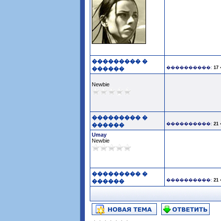
��������� �
����������:
17 
������
Newbie
��������� �
����������:
21 
������
Umay
Newbie
��������� �
����������:
21 
������