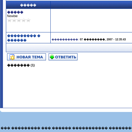
�����
�����
Newbie
��������� �
����������:
07 ��������, 2007 - 12:35:43
������
������� (1)
��� ��������� ��� ������ ����������� �������