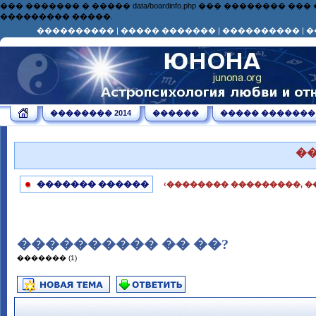
��� ������� � ����� data/boardinfo.php ��� ��������
��������� �����.
����������
|
����� �������
|
����������
|
�
�������� 2014
������
����� �������
�
������� ������
‹�������� ���������, �
���������� �� ��?
������� (1)