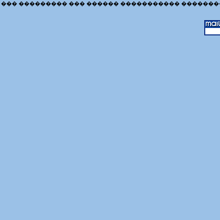
��� ��������� ��� ������ ����������� �������