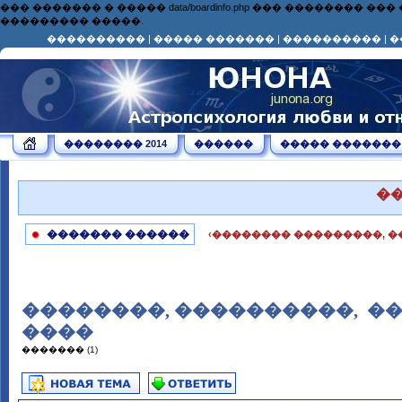
��� ������� � ����� data/boardinfo.php ��� ��������
��������� �����.
����������
|
����� �������
|
����������
|
�
�������� 2014
������
����� �������
�
������� ������
‹�������� ���������, �
��������, ����������, ­ �
����
������� (1)