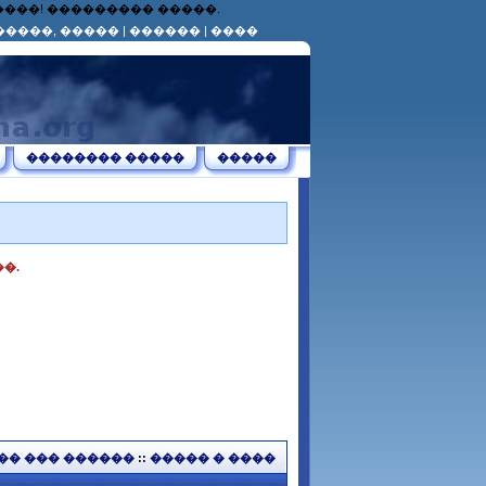
������! ��������� �����.
�����, �����
|
������
|
����
�������� �����
�����
�.
�� ��� ������
::
����� � ����