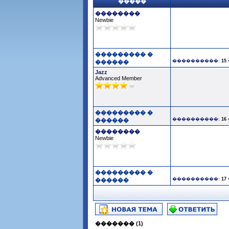
�����
��������
Newbie
��������� �
����������:
15 
������
Jazz
Advanced Member
��������� �
����������:
16 
������
��������
Newbie
��������� �
����������:
17 
������
������� (1)