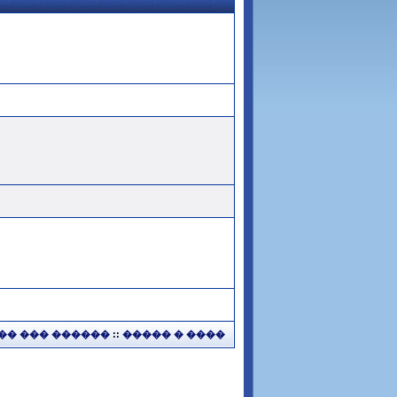
�� ��� ������
::
����� � ����