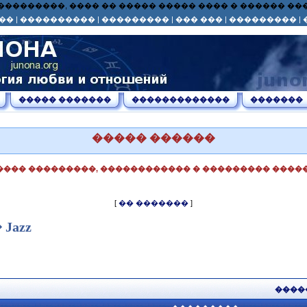
� ��� ���������, ���� �� ����� ����� ���� � ������ 
��
|
����������
|
���������
|
��� ���
|
���������
|
����� �������
�������������
�������
����� ������
���� ���������, ������������ � ��������� �����
[
�� �������
]
azz
����