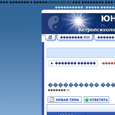
��� ������� � ����� data/boardinfo.php ��� �������
����������
|
����� �����
�������� 2014
������
������� ������
‹����
���������� ��� J
������� (1)