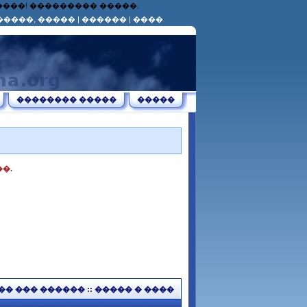
������! ��������� �����.
�����, �����
|
������
|
����
�������� �����
�����
�.
�� ��� ������
::
����� � ����