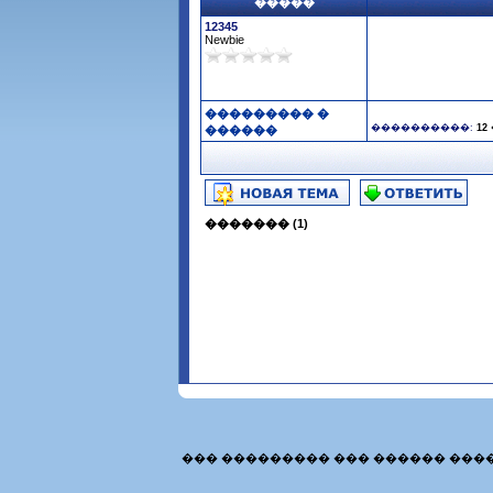
�����
12345
Newbie
��������� �
����������:
12
������
������� (1)
��� ��������� ��� ������ ���