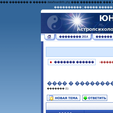
��� ������� � ����� data/boardinfo.php ��� �������
����������
|
����� �����
�������� 2014
������
������� ������
‹����
���� � �������
������� (1)