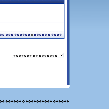
�� ��� ������
::
����� � ����
�� ������ � ���������� ������