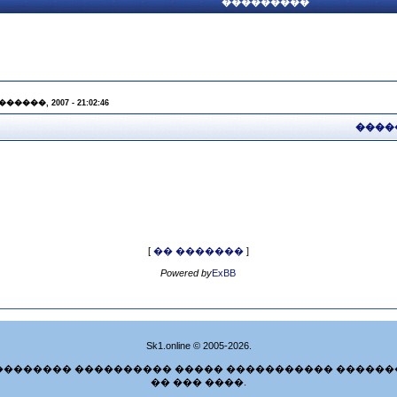
���������
 ������, 2007 - 21:02:46
����
[
�� �������
]
Powered by
ExBB
Sk1.online © 2005-2026.
�������� ���������� ����� ����������� ������
�� ��� ����.