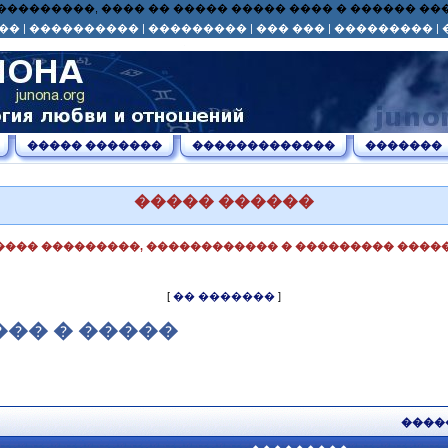
� ��� ���������, ���� �� ����� ����� ���� � ������ 
��
|
����������
|
���������
|
��� ���
|
���������
|
����� �������
�������������
�������
����� ������
���� ���������, ������������ � ��������� �����
[
�� �������
]
��� � �����
����