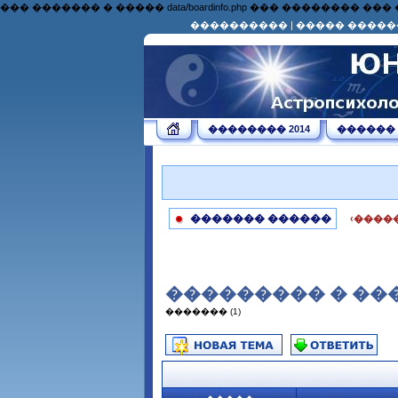
��� ������� � ����� data/boardinfo.php ��� �������
����������
|
����� �����
�������� 2014
������
������� ������
‹����
��������� � ��
������� (1)