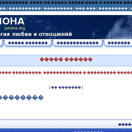
� ��� ���������, ���� �� ����� ����� ���� � ������ 
��
|
����������
|
���������
|
��� ���
|
���������
|
����� �������
�������������
�������
����� ������
���� ���������, ������������ � ��������� �����
[
�� �������
]
��������
����