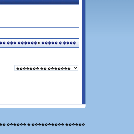
�� ��� ������
::
����� � ����
�� ������ � ���������� ������