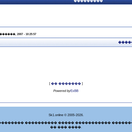
���������
 ������, 2007 - 10:25:57
����
[
�� �������
]
Powered by
ExBB
Sk1.online © 2005-2026.
�������� ���������� ����� ����������� ������
�� ��� ����.