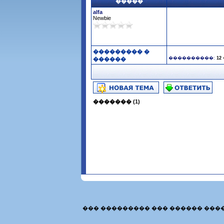
�����
alfa
Newbie
��������� �
����������:
12
������
������� (1)
��� ��������� ��� ������ ���