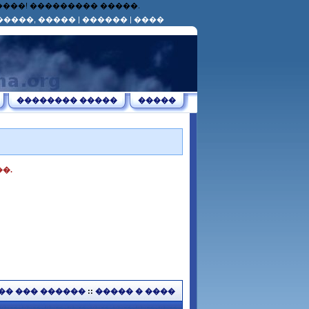
������! ��������� �����.
�����, �����
|
������
|
����
�������� �����
�����
�.
�� ��� ������
::
����� � ����