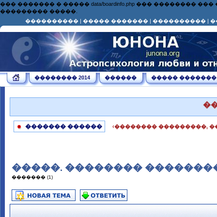
��� ������� � ����� data/boardinfo.php ��� ��������
��������� �����.
����������
|
����� �������
|
����������
|
�
�������� 2014
������
����� �������
�
������� ������
‹�������� ���������, �
�����. �������� �������� 
������� (1)