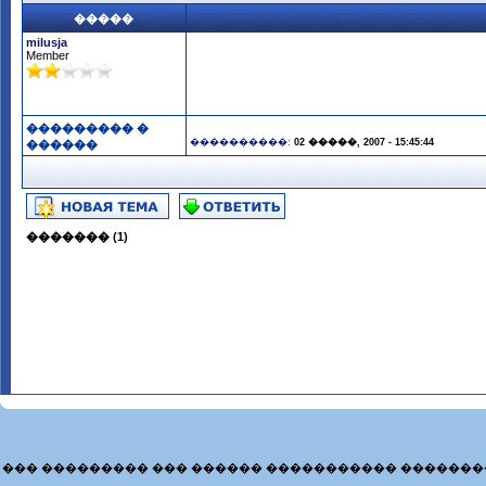
�����
milusja
Member
��������� �
����������:
02 �����, 2007 - 15:45:44
������
������� (1)
��� ��������� ��� ������ ����������� �������