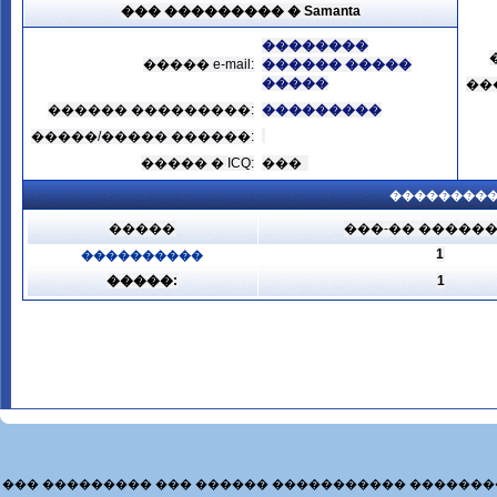
��� ��������� � Samanta
��������
����� e-mail:
������ �����
�����
��
������ ���������:
���������
�����/����� ������:
����� � ICQ:
���
���������
�����
���-�� �����
1
����������
�����:
1
��� ��������� ��� ������ ����������� �������