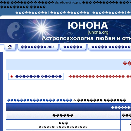
��� ������� � ����� data/boardinfo.php ��� ��������
��������� �����.
����������
|
����� �������
|
����������
|
�
�������� 2014
������
����� �������
�
������� ������
‹�������� ���������, �
��������������� �����
-> �������� �������
������
������:
���
���
������: ������������