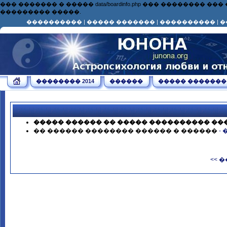
��� ������� � ����� data/boardinfo.php ��� ��������
��������� �����.
����������
|
����� �������
|
����������
|
�
�������� 2014
������
����� �������
����� ������ �� ����� ���������� ��
�� ������ �������� ������ � ������
-
<< 