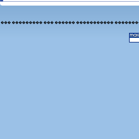
��� ��������� ��� ������ ����������� �������