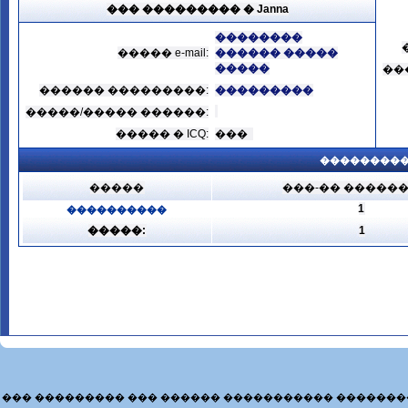
��� ��������� � Janna
��������
����� e-mail:
������ �����
�����
��
������ ���������:
���������
�����/����� ������:
����� � ICQ:
���
���������
�����
���-�� �����
1
����������
�����:
1
��� ��������� ��� ������ ����������� �������