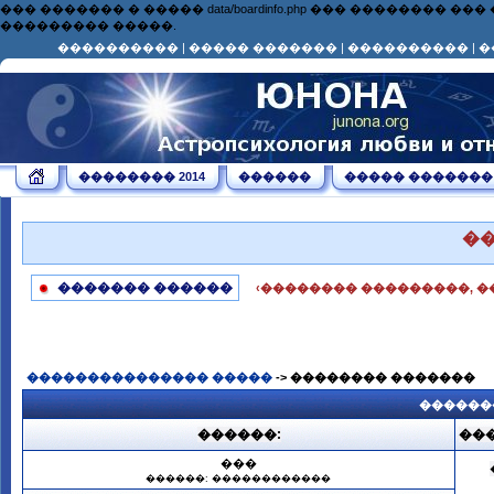
��� ������� � ����� data/boardinfo.php ��� ��������
��������� �����.
����������
|
����� �������
|
����������
|
�
�������� 2014
������
����� �������
�
������� ������
‹�������� ���������, �
��������������� �����
-> �������� �������
������
������:
���
���
������: ������������