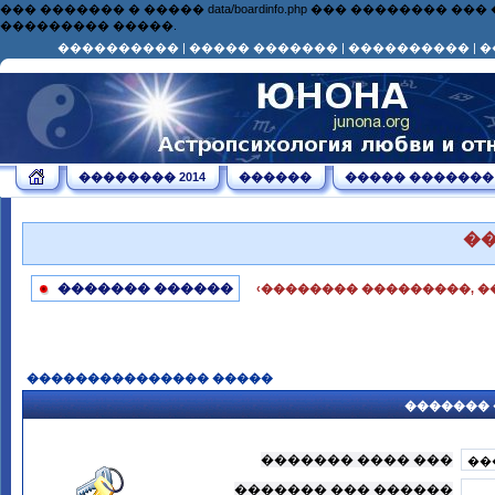
��� ������� � ����� data/boardinfo.php ��� ��������
��������� �����.
����������
|
����� �������
|
����������
|
�
�������� 2014
������
����� �������
�
������� ������
‹�������� ���������, �
��������������� �����
������� 
������� ���� ���
������� ��� ������