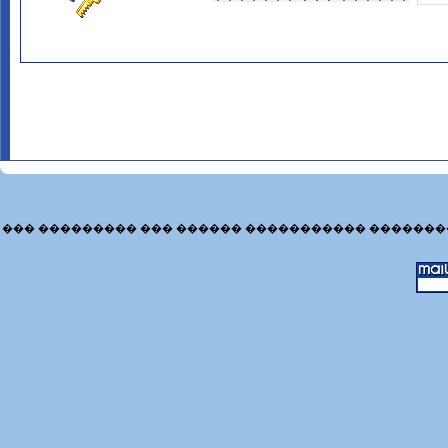
��� ��������� ��� ������ ����������� �������