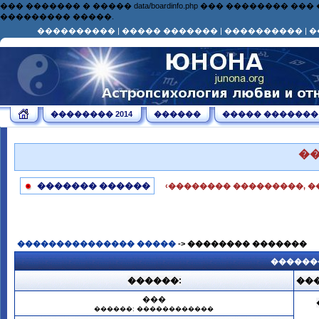
��� ������� � ����� data/boardinfo.php ��� ��������
��������� �����.
����������
|
����� �������
|
����������
|
�
�������� 2014
������
����� �������
�
������� ������
‹�������� ���������, �
��������������� �����
-> �������� �������
������
������:
���
���
������: ������������