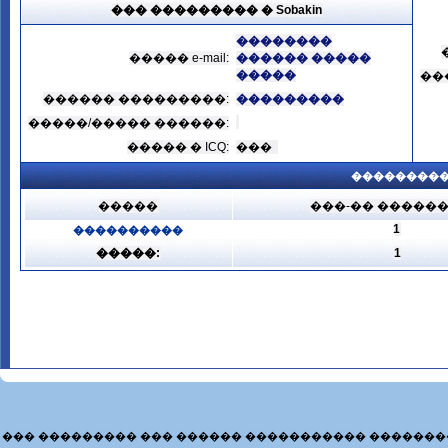
��� ��������� � Sobakin
��������
����� e-mail:
������ �����
�����
��
������ ���������:
���������
�����/����� ������:
����� � ICQ:
���
���������
�����
���-�� �����
1
����������
�����:
1
��� ��������� ��� ������ ����������� �������