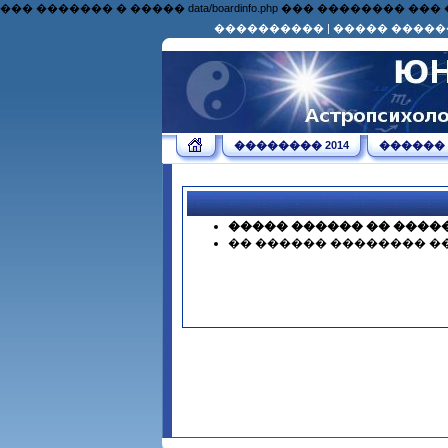
��� ������� � ����� data/boardinfo.php ��� �������
����������
|
����� �����
�������� 2014
������
����� ������ �� ����
�� ������ �������� �