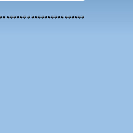
�� ������ � ���������� ������