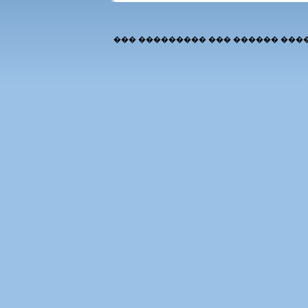
��� ��������� ��� ������ ���