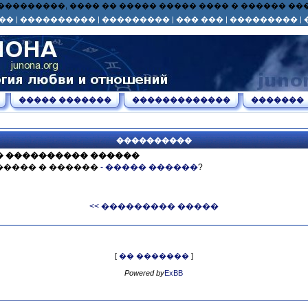
� ��� ���������, ���� �� ����� ����� ���� � ������ 
��
|
����������
|
���������
|
��� ���
|
���������
|
����� �������
�������������
�������
����������
� ���������� ������
����� � ������
- ����� ������
?
<< ��������� �����
[
�� �������
]
Powered by
ExBB