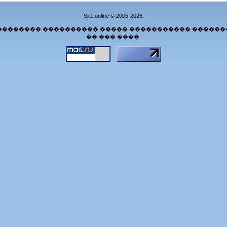
Sk1.online © 2005-2026.
�������� ���������� ����� ����������� ������
�� ��� ����.