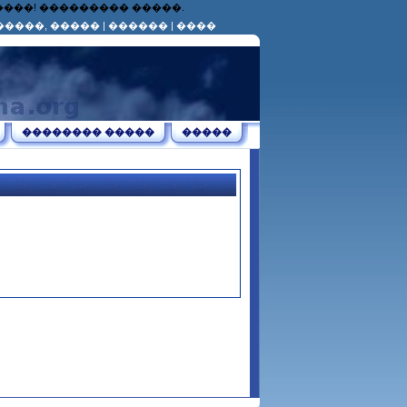
������! ��������� �����.
�����, �����
|
������
|
����
�������� �����
�����