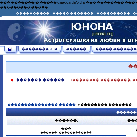
��� ������� � ����� data/boardinfo.php ��� ��������
��������� �����.
����������
|
����� �������
|
����������
|
�
�������� 2014
������
����� �������
�
������� ������
‹�������� ���������, �
��������������� �����
-> �������� �������
������
������:
���
���
������: ������������