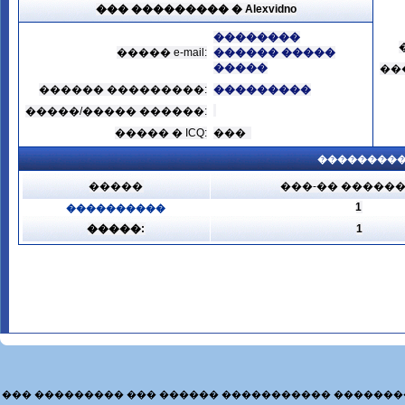
��� ��������� � Alexvidno
��������
����� e-mail:
������ �����
�����
��
������ ���������:
���������
�����/����� ������:
����� � ICQ:
���
���������
�����
���-�� �����
1
����������
�����:
1
��� ��������� ��� ������ ����������� �������