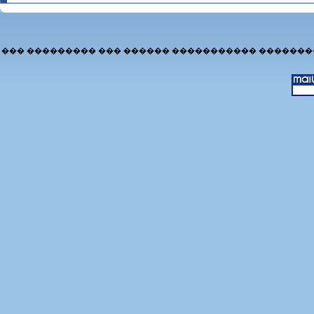
��� ��������� ��� ������ ����������� �������