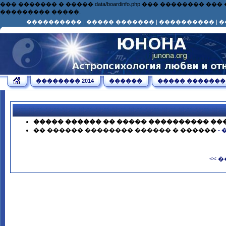
��� ������� � ����� data/boardinfo.php ��� ��������
��������� �����.
����������
|
����� �������
|
����������
|
�
�������� 2014
������
����� �������
����� ������ �� ����� ���������� ��
�� ������ �������� ������ � ������
-
<< 