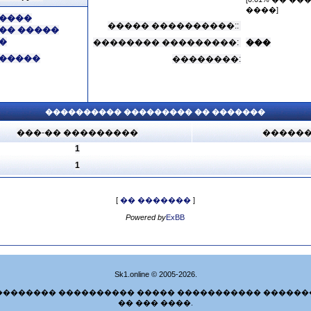
����]
����
����� ����������::
�� �����
�
�������� ���������:
���
�����
��������:
���������� ��������� �� �������
���-�� ���������
������
1
1
[
�� �������
]
Powered by
ExBB
Sk1.online © 2005-2026.
�������� ���������� ����� ����������� ������
�� ��� ����.