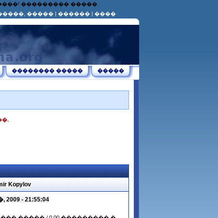
������! ��������� �����.
�����, �����
|
������
|
����
�������� �����
�����
�.
 Kopylov
009 - 21:55:04
����� ����� / 0.00 ��������� �