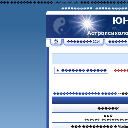
��� ������� � ����� data/boardinfo.php ��� �������
����������
|
����� �����
�������� 2014
������
������� ������
‹����
��������������� �����
-> �
������:
���
������: ����������
��� ��������� � Vladimir