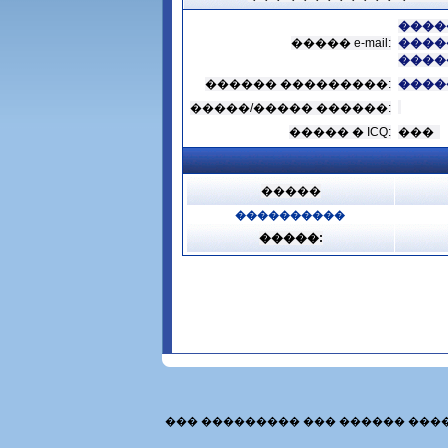
����
����� e-mail:
����
����
������ ���������:
����
�����/����� ������:
����� � ICQ:
���
�����
����������
�����:
��� ��������� ��� ������ ���