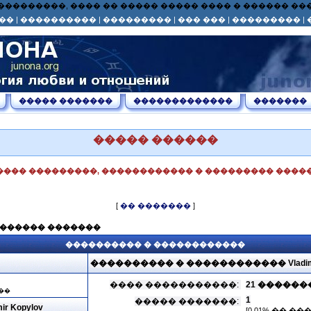
� ��� ���������, ���� �� ����� ����� ���� � ������ 
��
|
����������
|
���������
|
��� ���
|
���������
|
����� �������
�������������
�������
����� ������
���� ���������, ������������ � ��������� �����
[
�� �������
]
������� �������
���������� � ������������
���������� � ������������ Vladimir
���� �����������:
21 �������, 2
��
1
����� �������:
 Kopylov
[0.01% �� �