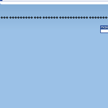
��� ��������� ��� ������ ����������� �������