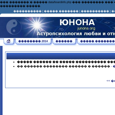
��� ������� � ����� data/boardinfo.php ��� ��������
��������� �����.
����������
|
����� �������
|
����������
|
�
�������� 2014
������
����� �������
����� ������ �� ����� ���������� ��
�� ������ �������� ������ � ������
-
<< 