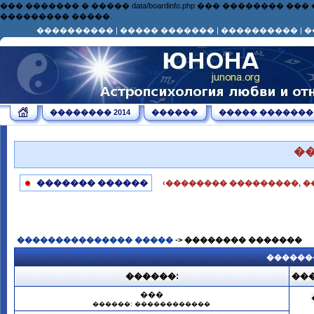
��� ������� � ����� data/boardinfo.php ��� ��������
��������� �����.
����������
|
����� �������
|
����������
|
�
�������� 2014
������
����� �������
�
������� ������
‹�������� ���������, �
��������������� �����
-> �������� �������
������
������:
���
���
������: ������������