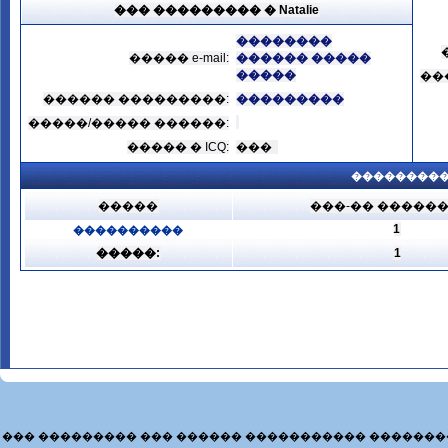
��� ��������� � Natalie
��������
����� e-mail:
������ �����
�����
��
������ ���������:
���������
�����/����� ������:
����� � ICQ:
���
���������
�����
���-�� �����
1
����������
�����:
1
��� ��������� ��� ������ ����������� �������