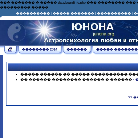
��� ������� � ����� data/boardinfo.php ��� ��������
��������� �����.
����������
|
����� �������
|
����������
|
�
�������� 2014
������
����� �������
����� ������ �� ����� ���������� ��
�� ������ �������� ������ � ������
-
<< 