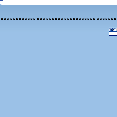
��� ��������� ��� ������ ����������� �������