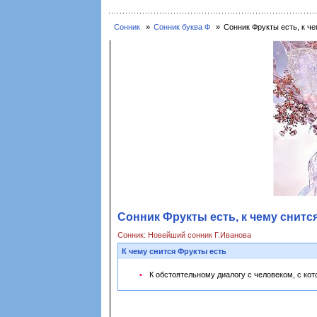
Сонник
Сонник буква Ф
Сонник Фрукты есть, к че
Сонник Фрукты есть, к чему снитс
Сонник: Новейший сонник Г.Иванова
К чему снится Фрукты есть
К обстоятельному диалогу с человеком, с ко