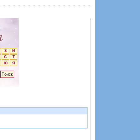
З
И
С
Т
Ю
Я