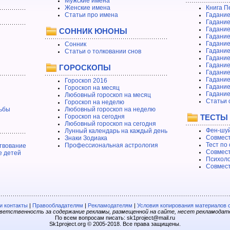
Мужские имена
Женские имена
Книга П
Статьи про имена
Гадание
Гадание
Гадание
СОННИК ЮНОНЫ
Гадание
Гадание
Сонник
Гадание
Статьи о толковании снов
Гадание
Гадание
ГОРОСКОПЫ
Гадание
Гадание
Гороскоп 2016
Гадани
Гороскоп на месяц
Гадание
Любовный гороскоп на месяц
Статьи 
Гороскоп на неделю
ьбы
Любовный гороскоп на неделю
Гороскоп на сегодня
ТЕСТЫ
Любовный гороскоп на сегодня
Фен-шуй
Лунный календарь на каждый день
Совмест
Знаки Зодиака
Тест по
Профессиональная астрология
твование
Совмест
е детей
Психоло
Совмест
 контакты
|
Правообладателям
|
Рекламодателям
|
Условия копирования материалов 
етственность за содержание рекламы, размещенной на сайте, несет рекламодат
По всем вопросам писать: sk1project@mail.ru
Sk1project.org © 2005-2018. Все права защищены.