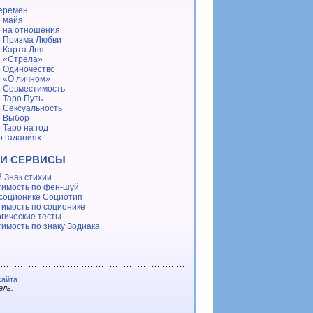
еремен
 майя
 на отношения
 Призма Любви
 Карта Дня
 «Стрела»
 Одиночество
 «О личном»
 Совместимость
 Таро Путь
 Сексуальность
е Выбор
 Таро на год
о гаданиях
 И СЕРВИСЫ
 Знак стихии
имость по фен-шуй
 соционике Социотип
имость по соционике
гические тесты
имость по знаку Зодиака
сайта
ель.