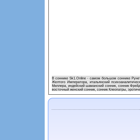
В соннике Sk1.Online - самом большом соннике Руне
Желтого Императора, итальянский психоаналитическ
Миллера, индейский шаманский сонник, сонник Фрейд
восточный женский сонник, сонник Клеопатры, эротиче