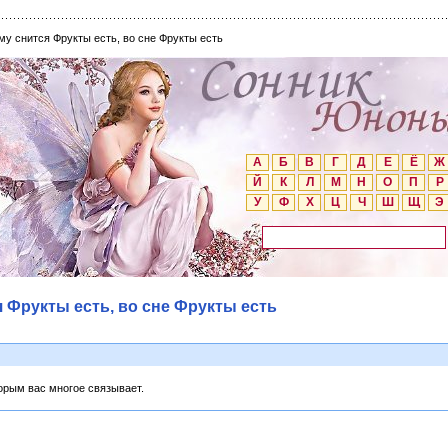
му снится Фрукты есть, во сне Фрукты есть
А
Б
В
Г
Д
Е
Ё
Ж
Й
К
Л
М
Н
О
П
Р
У
Ф
Х
Ц
Ч
Ш
Щ
Э
я Фрукты есть, во сне Фрукты есть
торым вас многое связывает.