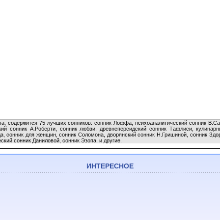
та, содержится 75 лучших сонников: сонник Лоффа, психоаналитический сонник В.Са
ий сонник А.Роберти, сонник любви, древнеперсидский сонник Тафлиси, кулинарны
а, сонник для женщин, сонник Соломона, дворянский сонник Н.Гришиной, сонник Здор
ский сонник Даниловой, сонник Эзопа, и другие.
ИНТЕРЕСНОЕ