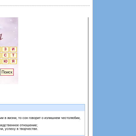
З
И
С
Т
Ю
Я
м в жизни, то сон говорит о излишнем честолюбии,
средственное отношение;
и, успеху в творчестве.