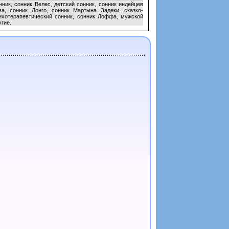
ник, сонник Велес, детский сонник, сонник индейцев
а, сонник Лонго, сонник Мартына Задеки, сказко-
сихотерапевтический сонник, сонник Лоффа, мужской
угие.