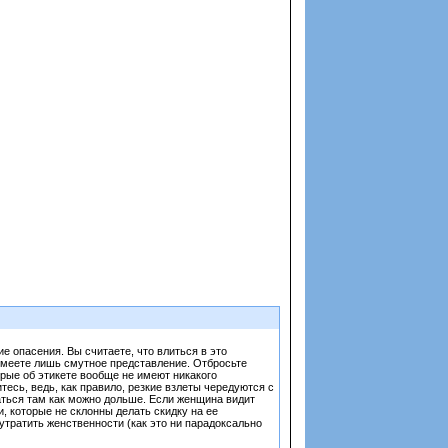
 опасения. Вы считаете, что влиться в это
 имеете лишь смутное представление. Отбросьте
орые об этикете вообще не имеют никакого
есь, ведь, как правило, резкие взлеты чередуются с
аться там как можно дольше. Если женщина видит
, которые не склонны делать скидку на ее
утратить женственности (как это ни парадоксально