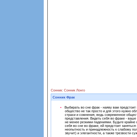
Сонник: Сонник Лонго
Сонник Фрак
Выбирать во сне фрак - наяву вам предстоит
общество не так просто и для этого нужно о
страхи и сомнения, ведь современное общест
представления. Видеть себя во фраке - ваше
не менее резкими падениями. Будьте крайне 
себя во сне во фраке, ей предстоит занятьс
неопытность и принадлежность к слабому пол
звучит) и элегантности, а также трезвости су