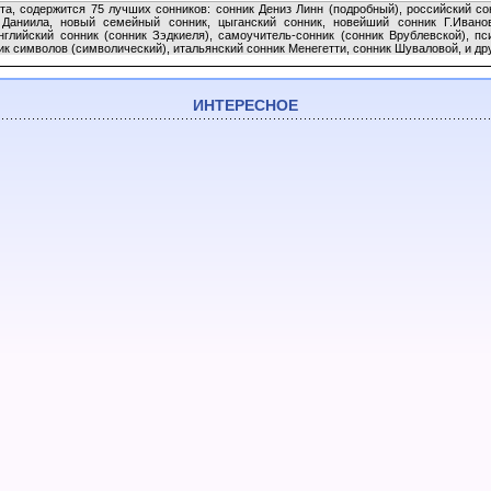
та, содержится 75 лучших сонников: сонник Дениз Линн (подробный), российский сон
 Даниила, новый семейный сонник, цыганский сонник, новейший сонник Г.Иванов
нглийский сонник (сонник Зэдкиеля), самоучитель-сонник (сонник Врублевской), п
ик символов (символический), итальянский сонник Менегетти, сонник Шуваловой, и др
ИНТЕРЕСНОЕ