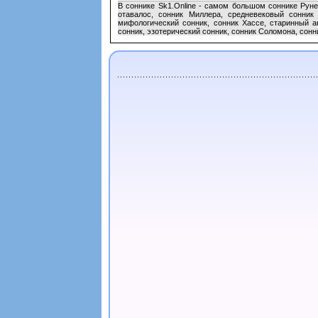
В соннике Sk1.Online - самом большом соннике Руне
отавалос, сонник Миллера, средневековый сонник
мифологический сонник, сонник Хассе, старинный а
сонник, эзотерический сонник, сонник Соломона, сонн