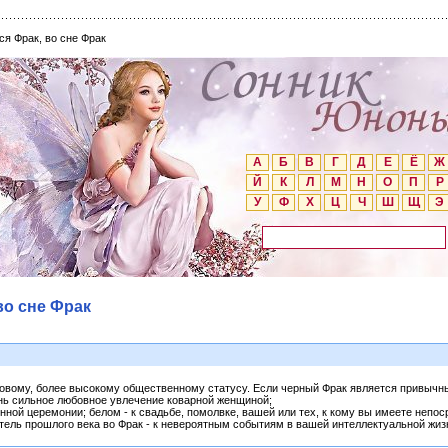
ся Фрак, во сне Фрак
А
Б
В
Г
Д
Е
Ё
Ж
Й
К
Л
М
Н
О
П
Р
У
Ф
Х
Ц
Ч
Ш
Щ
Э
во сне Фрак
 новому, более высокому общественному статусу. Если черный Фрак является привычны
ень сильное любовное увлечение коварной женщиной;
венной церемонии; белом - к свадьбе, помолвке, вашей или тех, к кому вы имеете непо
тель прошлого века во Фрак - к невероятным событиям в вашей интеллектуальной жизн