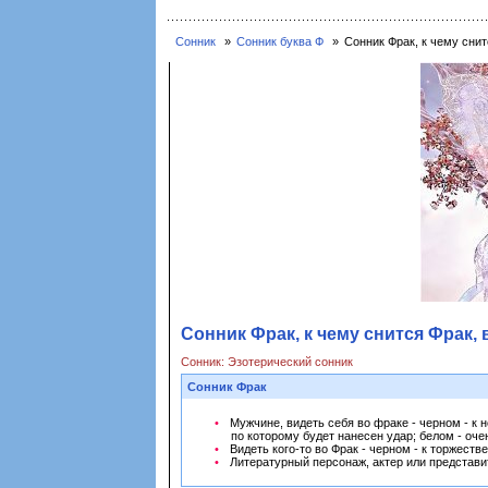
Сонник
Сонник буква Ф
Сонник Фрак, к чему снит
Сонник Фрак, к чему снится Фрак, 
Сонник: Эзотерический сонник
Сонник Фрак
Мужчине, видеть себя во фраке - черном - к
по которому будет нанесен удар; белом - оч
Видеть кого-то во Фрак - черном - к торжест
Литературный персонаж, актер или представи