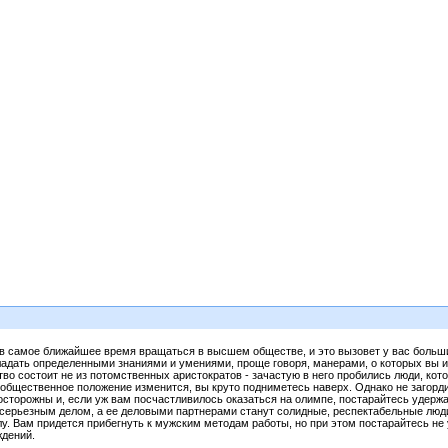
 в самое ближайшее время вращаться в высшем обществе, и это вызовет у вас большие
бладать определенными знаниями и умениями, проще говоря, манерами, о которых вы
во состоит не из потомственных аристократов - зачастую в него пробились люди, кот
 общественное положение изменится, вы круто подниметесь наверх. Однако не загордит
осторожны и, если уж вам посчастливилось оказаться на олимпе, постарайтесь удерж
я серьезным делом, а ее деловыми партнерами станут солидные, респектабельные люди
у. Вам придется прибегнуть к мужским методам работы, но при этом постарайтесь не 
ждений.