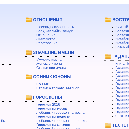
ОТНОШЕНИЯ
ВОСТО
Любовь, влюбленность
Личный 
Брак, как выйти замуж
Восточн
Отношения
Восточн
Знакомство
Китайск
Расставание
Китайск
Брачный
ЗНАЧЕНИЕ ИМЕНИ
ГАДАН
Мужские имена
Женские имена
Книга П
Статьи про имена
Гадание
Гадание
Гадание
СОННИК ЮНОНЫ
Гадание
Гадание
Сонник
Гадание
Статьи о толковании снов
Гадание
Гадание
ГОРОСКОПЫ
Гадание
Гадание
Гороскоп 2016
Гадани
Гороскоп на месяц
Гадание
Любовный гороскоп на месяц
Статьи 
Гороскоп на неделю
ьбы
Любовный гороскоп на неделю
Гороскоп на сегодня
ТЕСТЫ
Любовный гороскоп на сегодня