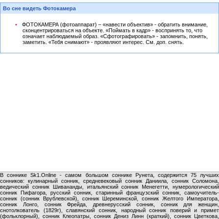
Во сне видеть Фотокамера
ФОТОКАМЕРА (фотоаппарат) – «навести объектив» - обратить внимание,
сконцентрироваться на объекте. «Поймать в кадр» - воспринять то, что
означает наблюдаемый образ. «Сфотографировать» - запомнить, понять,
заметить. «Тебя снимают» - проявляют интерес. См. доп. снять.
В соннике Sk1.Online - самом большом соннике Рунета, содержится 75 лучших
сонников: кулинарный сонник, средневековый сонник Даниила, сонник Соломона,
ведический сонник Шивананды, итальянский сонник Менегетти, нумерологический
сонник Пифагора, русский сонник, старинный французский сонник, самоучитель-
сонник (сонник Врублевской), сонник Шереминской, сонник Желтого Императора,
сонник Лонго, сонник Фрейда, древнерусский сонник, сонник для женщин,
снотолкователь (1829г), славянский сонник, народный сонник поверий и примет
(фольклорный), сонник Клеопатры, сонник Дениз Линн (краткий), сонник Цветкова,