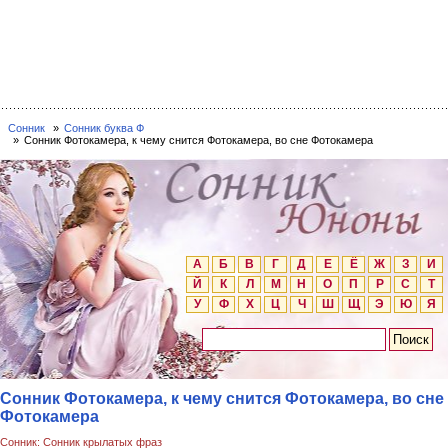
Сонник
Сонник буква Ф
Сонник Фотокамера, к чему снится Фотокамера, во сне Фотокамера
А
Б
В
Г
Д
Е
Ё
Ж
З
И
Й
К
Л
М
Н
О
П
Р
С
Т
У
Ф
Х
Ц
Ч
Ш
Щ
Э
Ю
Я
Сонник Фотокамера, к чему снится Фотокамера, во сне
Фотокамера
Сонник: Сонник крылатых фраз