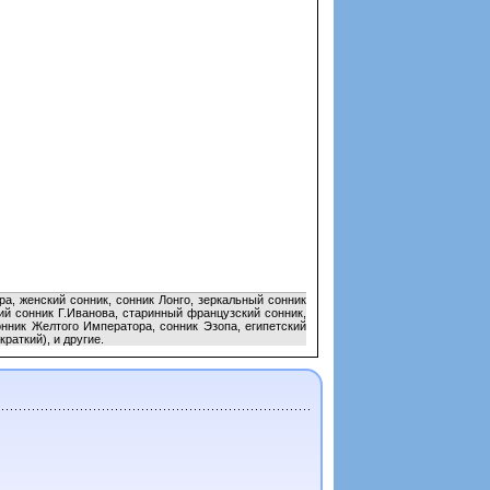
а, женский сонник, сонник Лонго, зеркальный сонник
ий сонник Г.Иванова, старинный французский сонник,
онник Желтого Императора, сонник Эзопа, египетский
раткий), и другие.