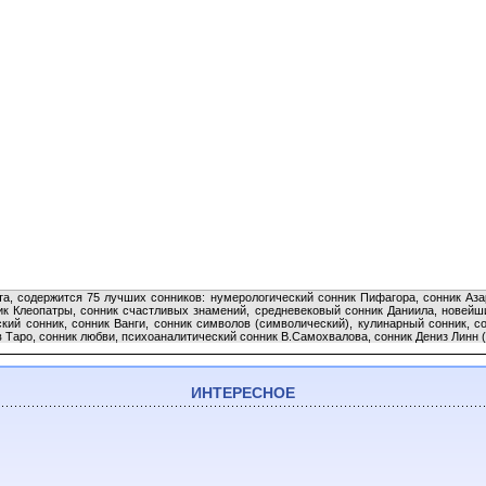
та, содержится 75 лучших сонников: нумерологический сонник Пифагора, сонник Азар
ик Клеопатры, сонник счастливых знамений, средневековый сонник Даниила, новейш
ский сонник, сонник Ванги, сонник символов (символический), кулинарный сонник, с
Таро, сонник любви, психоаналитический сонник В.Самохвалова, сонник Дениз Линн (к
ИНТЕРЕСНОЕ