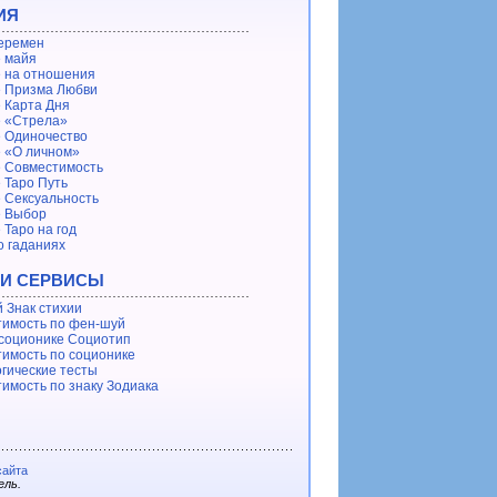
ИЯ
еремен
 майя
 на отношения
 Призма Любви
 Карта Дня
 «Стрела»
 Одиночество
 «О личном»
 Совместимость
 Таро Путь
 Сексуальность
е Выбор
 Таро на год
о гаданиях
 И СЕРВИСЫ
 Знак стихии
имость по фен-шуй
 соционике Социотип
имость по соционике
гические тесты
имость по знаку Зодиака
сайта
ель.