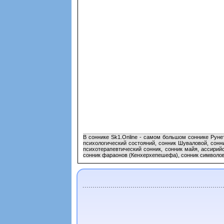
В соннике Sk1.Online - самом большом соннике Руне
психологический состояний, сонник Шуваловой, сонн
психотерапевтический сонник, сонник майя, ассирий
сонник фараонов (Кенхерхепешефа), сонник символов 