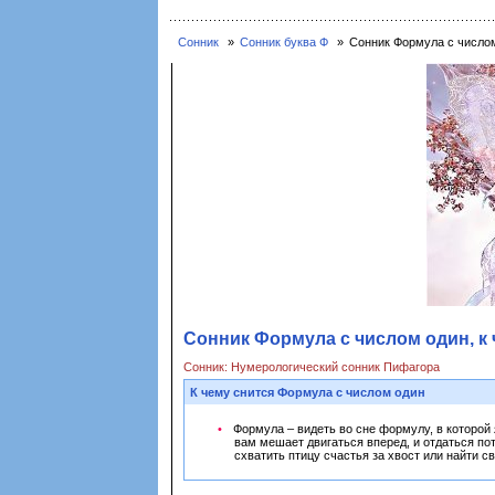
Сонник
Сонник буква Ф
Сонник Формула с числом
Сонник Формула с числом один, к 
Сонник: Нумерологический сонник Пифагора
К чему снится Формула с числом один
Формула – видеть во сне формулу, в которой 
вам мешает двигаться вперед, и отдаться по
схватить птицу счастья за хвост или найти с