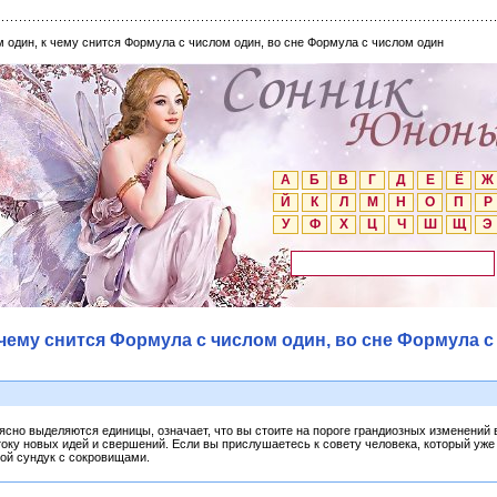
 один, к чему снится Формула с числом один, во сне Формула с числом один
А
Б
В
Г
Д
Е
Ё
Ж
Й
К
Л
М
Н
О
П
Р
У
Ф
Х
Ц
Ч
Ш
Щ
Э
чему снится Формула с числом один, во сне Формула с
ясно выделяются единицы, означает, что вы стоите на пороге грандиозных изменений в 
току новых идей и свершений. Если вы прислушаетесь к совету человека, который уже 
вой сундук с сокровищами.