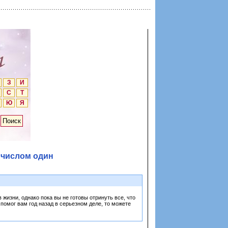
З
И
С
Т
Ю
Я
 числом один
жизни, однако пока вы не готовы отринуть все, что
помог вам год назад в серьезном деле, то можете