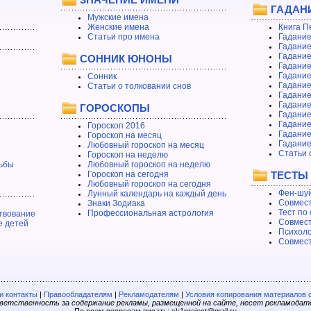
ГАДАН
Мужские имена
Женские имена
Книга П
Статьи про имена
Гадание
Гадание
Гадание
СОННИК ЮНОНЫ
Гадание
Гадание
Сонник
Гадание
Статьи о толковании снов
Гадание
Гадание
ГОРОСКОПЫ
Гадание
Гадание
Гороскоп 2016
Гадани
Гороскоп на месяц
Гадание
Любовный гороскоп на месяц
Статьи 
Гороскоп на неделю
ьбы
Любовный гороскоп на неделю
Гороскоп на сегодня
ТЕСТЫ
Любовный гороскоп на сегодня
Фен-шуй
Лунный календарь на каждый день
Совмест
Знаки Зодиака
Тест по
Профессиональная астрология
твование
Совмест
е детей
Психоло
Совмест
 контакты
|
Правообладателям
|
Рекламодателям
|
Условия копирования материалов 
етственность за содержание рекламы, размещенной на сайте, несет рекламодат