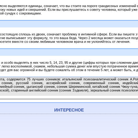
ясно выделяются единицы, означает, что вы стоите на пороге грандиозных изменений в 
току новых идей и свершений. Если вы прислушаетесь к совету человека, который уже 
вой сундук с сокровищами.
состоящую сплошь из двоек, означает проблему в интимной сфере. Если вы пишете э
угие выписывают эту формулу, то это ваша беда. Через 2 месяца может оказаться позд
осетите вместе со своим любимым человеком врача и не уклоняйтесь от лечения.
и особо выделять в них число 5, 14, 23, 95 и другие (цифры которых при сложении даю
т легко восполнимой, скажем, небольшая сумма денег или впустую потраченное время
будет для вас огромной и вы будете сожалеть об этом в течение 5 лет, а может быть, и 
та, содержится 75 лучших сонников: итальянский психоаналитический сонник А.Роб
 сонник, русский сонник, ассирийский сонник, современный сонник, индейск
мейный сонник, цыганский сонник, сонник Шереминской, китайский сонник Чжоу-гуна
ской), старинный английский сонник (сонник Зэдкиеля), зеркальный сонник психологи
ИНТЕРЕСНОЕ