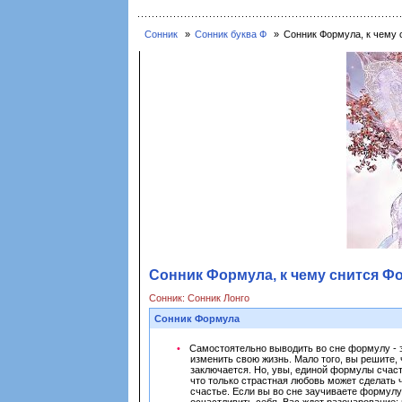
Сонник
Сонник буква Ф
Сонник Формула, к чему 
Сонник Формула, к чему снится Ф
Сонник: Сонник Лонго
Сонник Формула
Самостоятельно выводить во сне формулу - эт
изменить свою жизнь. Мало того, вы решите, 
заключается. Но, увы, единой формулы счасть
что только страстная любовь может сделать ч
счастье. Если вы во сне заучиваете формулу