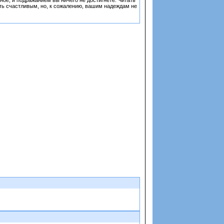
ьное, и подражанием вы ничего не достигнете. Читать
ать счастливым, но, к сожалению, вашим надеждам не