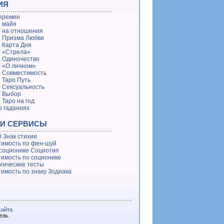
ИЯ
еремен
 майя
 на отношения
 Призма Любви
 Карта Дня
 «Стрела»
 Одиночество
 «О личном»
 Совместимость
 Таро Путь
 Сексуальность
е Выбор
 Таро на год
о гаданиях
 И СЕРВИСЫ
 Знак стихии
имость по фен-шуй
 соционике Социотип
имость по соционике
гические тесты
имость по знаку Зодиака
сайта
ель.