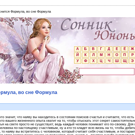
снится Формула, во сне Формула
А
Б
В
Г
Д
Е
Ё
Ж
Й
К
Л
М
Н
О
П
Р
У
Ф
Х
Ц
Ч
Ш
Щ
Э
ормула, во сне Формула
о значит, что наяву вы находитесь в состоянии поисков счастья и считаете, что есть 
что вашего жизненного опыта хватит на то, чтобы отыскать этот секрет самостоятельно
я на свете просто не существует, ведь каждый человек понимает его по-своему. Для ко
еловека по-настоящему счастливым, ну а кто-то кладет всю жизнь на то, чтобы добит
, то наяву вы встретитесь с человеком, который считает себя счастливым, и постарае