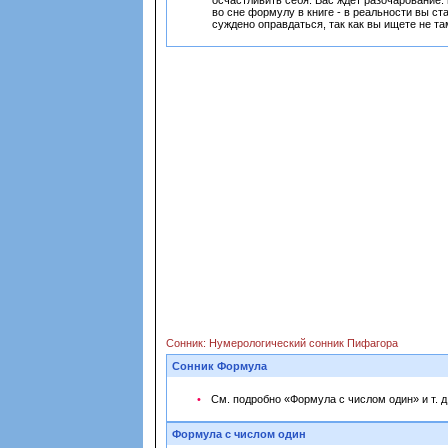
осчастливить себя. Вас ждет разочарование: 
во сне формулу в книге - в реальности вы с
суждено оправдаться, так как вы ищете не та
Сонник: Нумерологический сонник Пифагора
Сонник Формула
См. подробно «Формула с числом один» и т. д
Формула с числом один