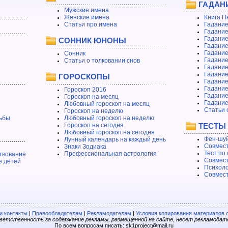
ГАДАН
Мужские имена
Женские имена
Книга П
Статьи про имена
Гадание
Гадание
Гадание
СОННИК ЮНОНЫ
Гадание
Гадание
Сонник
Гадание
Статьи о толковании снов
Гадание
Гадание
ГОРОСКОПЫ
Гадание
Гадание
Гороскоп 2016
Гадани
Гороскоп на месяц
Гадание
Любовный гороскоп на месяц
Статьи 
Гороскоп на неделю
ьбы
Любовный гороскоп на неделю
Гороскоп на сегодня
ТЕСТЫ
Любовный гороскоп на сегодня
Фен-шуй
Лунный календарь на каждый день
Совмест
Знаки Зодиака
Тест по
Профессиональная астрология
твование
Совмест
е детей
Психоло
Совмест
 контакты
|
Правообладателям
|
Рекламодателям
|
Условия копирования материалов 
етственность за содержание рекламы, размещенной на сайте, несет рекламодат
По всем вопросам писать: sk1project@mail.ru