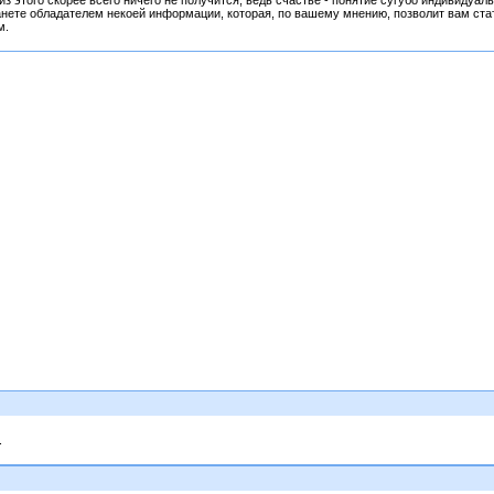
из этого скорее всего ничего не получится, ведь счастье - понятие сугубо индивидуал
танете обладателем некоей информации, которая, по вашему мнению, позволит вам ст
м.
.