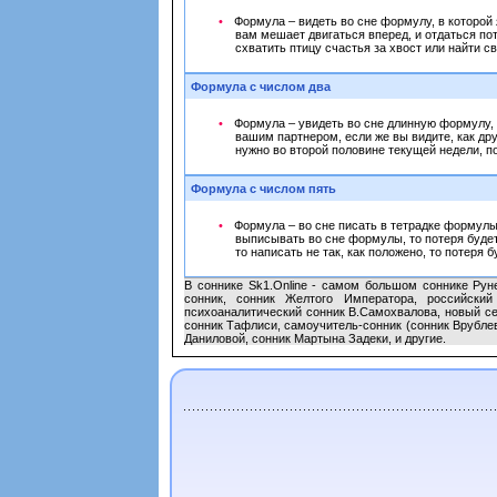
Формула – видеть во сне формулу, в которой 
вам мешает двигаться вперед, и отдаться по
схватить птицу счастья за хвост или найти с
Формула с числом два
Формула – увидеть во сне длинную формулу, 
вашим партнером, если же вы видите, как др
нужно во второй половине текущей недели, п
Формула с числом пять
Формула – во сне писать в тетрадке формулы 
выписывать во сне формулы, то потеря буде
то написать не так, как положено, то потеря 
В соннике Sk1.Online - самом большом соннике Руне
сонник, сонник Желтого Императора, российский
психоаналитический сонник В.Самохвалова, новый се
сонник Тафлиси, самоучитель-сонник (сонник Врублев
Даниловой, сонник Мартына Задеки, и другие.