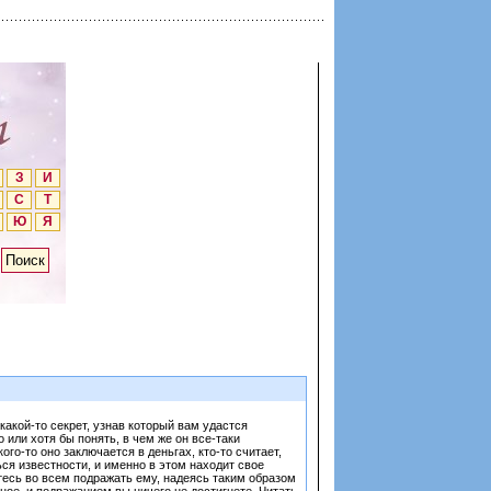
З
И
С
Т
Ю
Я
какой-то секрет, узнав который вам удастся
 или хотя бы понять, в чем же он все-таки
го-то оно заключается в деньгах, кто-то считает,
ься известности, и именно в этом находит свое
тесь во всем подражать ему, надеясь таким образом