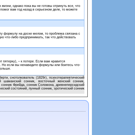
жизни, однако пока вы не готовы отринуть все, что
помог вам год назад в серьезном деле, то можете
ту формулу на доске мелом, то проблема связана с
но что-либо предпринимать, так что действовать
т пятерку), – к потере. Если вам нравится
. Но если вы ненавидите формулы или боитесь что-
дольше.
ерти, снотолкователь (1829г), психотерапевтический
ий шаманский сонник, восточный женский сонник,
, сонник Фрейда, сонник Соломона, древнеперсидский
ческий состояний, лунный сонник, эротический сонник