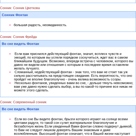
Сонник: Сонник Цветкова
Сонник Фонтан
большая радость, неожиданность.
Сонник: Сонник Фрейда
Во сне видеть Фонтан
Если вам приснился действующий фонтан, значит, всплеск чувств и
эмоций, по которым вы успели порядком соскучиться, ждет вас в самом
ближайшем будущем. Возможно, впереди встреча с человеком, которого вы
давно не видели или отношения с которым в последнее время оставляли
желать лучшего.
Сломанный, недействующий фонтан - знак того, что вам не стоит так уж
сильно рассчитывать на предстоящее свидание. Есть вероятность, что оно
пройдет не вполне благополучно - очень велика возможность ссоры.
Несколько фонтанов, увиденных вами во сне, - дольше тянуть невозможно;
вам уже давно нужно сделать выбор, а вы по какой-то причине все никак не
можете этого сделать.
Сонник: Современный сонник
Во сне видеть Фонтан
Если во сне Вы видите фонтан, брызги которого играют на солнце всеми
цветами радуги, то такой сон сулит материальное благополучие и
беззаботную жизнь Если увиденный Вами фонтан словно подернут дымкой,
то Вам не следует лишком доверять Вашим знакомым и даже
возлюбленным. Высохший фонтан означает, что в Вашей жизни наступает