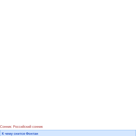
Сонник: Российский сонник
К чему снится Фонтан