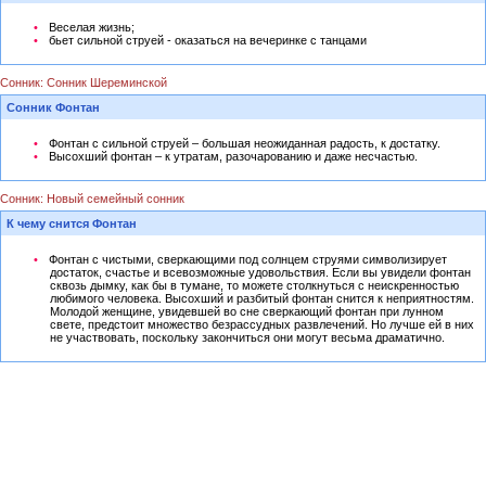
Веселая жизнь;
бьет сильной струей - оказаться на вечеринке с танцами
Сонник: Сонник Шереминской
Сонник Фонтан
Фонтан с сильной струей – большая неожиданная радость, к достатку.
Высохший фонтан – к утратам, разочарованию и даже несчастью.
Сонник: Новый семейный сонник
К чему снится Фонтан
Фонтан с чистыми, сверкающими под солнцем струями символизирует
достаток, счастье и всевозможные удовольствия. Если вы увидели фонтан
сквозь дымку, как бы в тумане, то можете столкнуться с неискренностью
любимого человека. Высохший и разбитый фонтан снится к неприятностям.
Молодой женщине, увидевшей во сне сверкающий фонтан при лунном
свете, предстоит множество безрассудных развлечений. Но лучше ей в них
не участвовать, поскольку закончиться они могут весьма драматично.