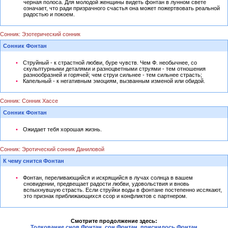
черная полоса. Для молодой женщины видеть фонтан в лунном свете
означает, что ради призрачного счастья она может пожертвовать реальной
радостью и покоем.
Сонник: Эзотерический сонник
Сонник Фонтан
Струйный - к страстной любви, буре чувств. Чем Ф. необычнее, со
скульптурными деталями и разноцветными струями - тем отношения
разнообразней и горячей; чем струи сильнее - тем сильнее страсть;
Капельный - к негативным эмоциям, вызванным изменой или обидой.
Сонник: Сонник Хассе
Сонник Фонтан
Ожидает тебя хорошая жизнь.
Сонник: Эротический сонник Даниловой
К чему снится Фонтан
Фонтан, переливающийся и искрящийся в лучах солнца в вашем
сновидении, предвещает радости любви, удовольствия и вновь
вспыхнувшую страсть. Если струйки воды в фонтане постепенно иссякают,
это признак приближающихся ссор и конфликтов с партнером.
Смотрите продолжение здесь:
Толкование снов Фонтан, сон Фонтан, приснилось Фонтан