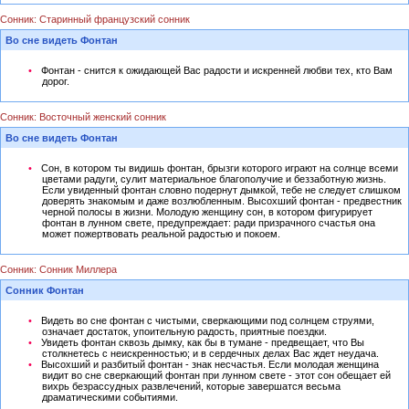
Сонник: Старинный французский сонник
Во сне видеть Фонтан
Фонтан - снится к ожидающей Вас радости и искренней любви тех, кто Вам
дорог.
Сонник: Восточный женский сонник
Во сне видеть Фонтан
Сон, в котором ты видишь фонтан, брызги которого играют на солнце всеми
цветами радуги, сулит материальное благополучие и беззаботную жизнь.
Если увиденный фонтан словно подернут дымкой, тебе не следует слишком
доверять знакомым и даже возлюбленным. Высохший фонтан - предвестник
черной полосы в жизни. Молодую женщину сон, в котором фигурирует
фонтан в лунном свете, предупреждает: ради призрачного счастья она
может пожертвовать реальной радостью и покоем.
Сонник: Сонник Миллера
Сонник Фонтан
Видеть во сне фонтан с чистыми, сверкающими под солнцем струями,
означает достаток, упоительную радость, приятные поездки.
Увидеть фонтан сквозь дымку, как бы в тумане - предвещает, что Вы
столкнетесь с неискренностью; и в сердечных делах Вас ждет неудача.
Высохший и разбитый фонтан - знак несчастья. Если молодая женщина
видит во сне сверкающий фонтан при лунном свете - этот сон обещает ей
вихрь безрассудных развлечений, которые завершатся весьма
драматическими событиями.