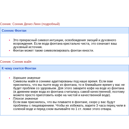
Сонник: Сонник Дениз Линн (подробный)
Сонник Фонтан
Это прекрасный символ интуиции, освобождения эмоций и духовного
возрождения. Если вода фонтана кристально чиста, это означает ваш
духовный источник.
Фонтан может также символизировать фонтан юности.
Сонник: Сонник майя
К чему снится Фонтан
Хорошее значение
Символы майя в соннике адаптированы под наше время. Если вам
приснилось, что вы пьете воду из фонтана, то в ближайшее время у вас не
будет проблем со здоровьем. Для этого заварите кофе на воде из фонтана
(в древнем мире вода из фонтана считалась самой качественной, поэтому
можете просто приготовить кофе на чистой и качественной воде).
Плохое значение
Если вам приснилось, что вы плаваете в фонтане, скоро у вас будут
проблемы с пищеварением. Чтобы их избежать, варите 3 часа перец чили в
соленой воде и перед сном выпивайте по 1 ст. ложке этого отвара.