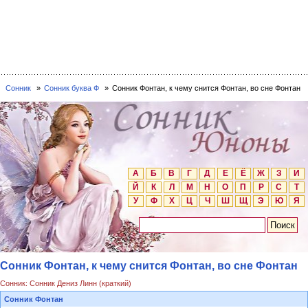
Сонник
Сонник буква Ф
Сонник Фонтан, к чему снится Фонтан, во сне Фонтан
А
Б
В
Г
Д
Е
Ё
Ж
З
И
Й
К
Л
М
Н
О
П
Р
С
Т
У
Ф
Х
Ц
Ч
Ш
Щ
Э
Ю
Я
Сонник Фонтан, к чему снится Фонтан, во сне Фонтан
Сонник: Сонник Дениз Линн (краткий)
Сонник Фонтан