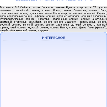
В соннике Sk1.Online - самом большом соннике Рунета, содержится 75 лучших
сонников: халдейский сонник, сонник Лонго, сонник Соломона, сонник Юнга,
эзотерический сонник, ведический сонник Шивананды, исламский сонник ибн Сирина,
древнеперсидский сонник Тафлиси, сонник индейцев отавалос, сонник влюбленных,
нумерологический сонник Пифагора, славянский сонник, сонник счастливых
знамений, старинный английский сонник (сонник Зэдкиеля), современный сонник,
русский сонник, женский сонник, сонник Странника, детский сонник, старинный
французский сонник, мужской сонник, сонник Ванги, сонник Дениз Линн (краткий),
индейский шаманский сонник, и другие.
ИНТЕРЕСНОЕ