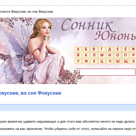
снится Фокусник, во сне Фокусник
А
Б
В
Г
Д
Е
Ё
Ж
Й
К
Л
М
Н
О
П
Р
У
Ф
Х
Ц
Ч
Ш
Щ
Э
окусник, во сне Фокусник
айшее время вы удивите окружающих и для этого вам абсолютно ничего не надо делать
 наложить на вас проклятие. Чтобы уберечь себя от этого, пописайте на черное перо п