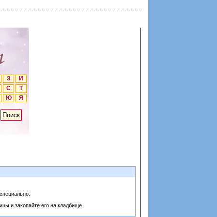
З
И
С
Т
Ю
Я
 специально.
тицы и закопайте его на кладбище.