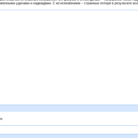
овенными удачами и надеждами. С исчезновением – странные потери в результате ис
и.