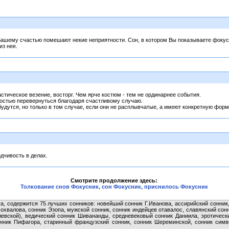
Вашему счастью помешают некие неприятности. Сон, в котором Вы показываете фокусы
из нее.
стическое везение, восторг. Чем ярче костюм - тем не ординарнее события.
остью перевернуться благодаря счастливому случаю.
дутся, но только в том случае, если они не расплывчатые, а имеют конкретную форм
дчивость в делах.
Смотрите продолжение здесь:
Толкование снов Фокусник, сон Фокусник, приснилось Фокусник
та, содержится 75 лучших сонников: новейший сонник Г.Иванова, ассирийский сонник
хвалова, сонник Эзопа, мужской сонник, сонник индейцев отавалос, славянский сонн
евской), ведический сонник Шивананды, средневековый сонник Даниила, эротически
нник Пифагора, старинный французский сонник, сонник Шереминской, сонник симво