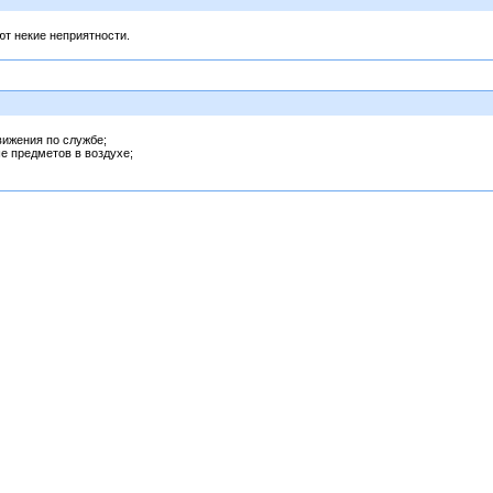
ют некие неприятности.
вижения по службе;
е предметов в воздухе;