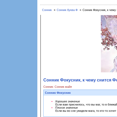
Сонник
Сонник буква Ф
Сонник Фокусник, к чему 
Сонник Фокусник, к чему снится Ф
Сонник: Сонник майя
Сонник Фокусник
Хорошее значение
Если вам приснилось, что вы маг, то в ближ
Плохое значение
Если вы во сне увидели мага, то кто-то хочет