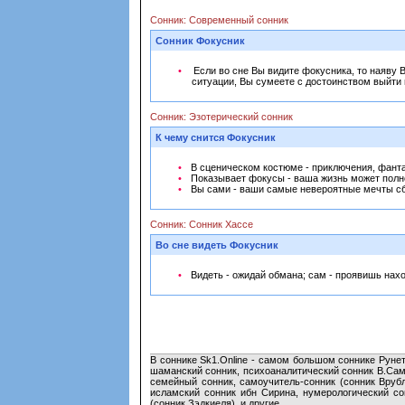
Сонник: Современный сонник
Сонник Фокусник
Если во сне Вы видите фокусника, то наяву 
ситуации, Вы сумеете с достоинством выйти 
Сонник: Эзотерический сонник
К чему снится Фокусник
В сценическом костюме - приключения, фанта
Показывает фокусы - ваша жизнь может полн
Вы сами - ваши самые невероятные мечты сбу
Сонник: Сонник Хассе
Во сне видеть Фокусник
Видеть - ожидай обмана; сам - проявишь нахо
В соннике Sk1.Online - самом большом соннике Руне
шаманский сонник, психоаналитический сонник В.Само
семейный сонник, самоучитель-сонник (сонник Врубл
исламский сонник ибн Сирина, нумерологический со
(сонник Зэдкиеля), и другие.