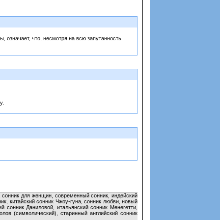
, означает, что, несмотря на всю запутанность
у.
, сонник для женщин, современный сонник, индейский
ик, китайский сонник Чжоу-гуна, сонник любви, новый
й сонник Даниловой, итальянский сонник Менегетти,
лов (символический), старинный английский сонник