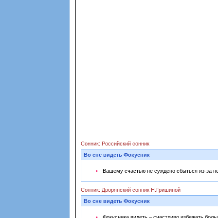
Сонник: Российский сонник
Во сне видеть Фокусник
Вашему счастью не суждено сбыться из-за 
Сонник: Дворянский сонник Н.Гришиной
Во сне видеть Фокусник
Фокусника видеть – счастливо избежать боль